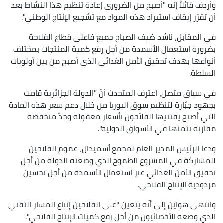
وأردف قائلاً إنه "أصبح من الضروري إعادة تنظيم هذا النشاط بعد
أن تقرّر إيقاف استيراد هذه المواد مع تشجيع الإنتاج الوطني".
في المقابل، ناشد ضيف الصباح جميع فاعلي قطاع الفلاحة
بضرورة استعمال الأسمدة من أجل رفع كمية المنتجات بمختلف
أنواعها بهدف تحقيق الأمن الغذائي الذي أصبح من بين أولويات
السلطة.
في سياق متصل، اعترف المتحدث أنّ "الدولة الجزائرية قامت
بجهود جبّارة لتنظيم سوق اليوريا من خلال دعم سعر هذه المادة
التي أصبح يقتنيها الفلاّحون بأسعار معقولة وجدّ منخفضة
مقارنة بثمنها في الأسواق الدولية".
ودعا الرئيس المدير العام لمجمع أسميدال، عموم الفلاحين
للمشاركة في المشروع الطموح الذي وضعته الدولة من أجل
تحقيق الأمن الغذائي عبر استعمال الأسمدة من أجل تحسين
مردودية الإنتاج الفلاحي.
وانتهى هواين إلى أنّه يتعين "على الفلاحين إتباع المسار التقني
الذي وضعه الأخصائيون من أجل رفع كميات الإنتاج الفلاحي".