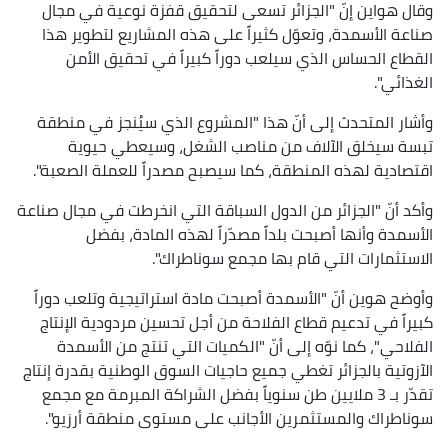
وقال هواين إنّ "الجزائر تسعى لتحقيق قفزة نوعية في مجال
صناعة الأسمدة، وتعوّل كثيراً على هذه المشاريع لتطوير هذا
القطاع الحساس الذي سيلعب دوراً كبيراً في تحقيق الأمن
الغذائي".
وأشار المتحدث إلى أنّ هذا "المشروع الذي سيُنجز في منطقة
تبسة سيخلق الآلاف من مناصب الشغل، وسيعطي حيوية
اقتصادية لهذه المنطقة، كما سيصبح مصدراً للعملة الصعبة".
وأكد أنّ "الجزائر من الدول السباقة التي انخرطت في مجال صناعة
الأسمدة وأنها أصبحت بلداً مصدّراً لهذه المادة، بفضل
الاستثمارات التي قام بها مجمع سوناطراك".
وأوضح هوين أنّ "الأسمدة أصبحت مادة استراتيجية وتلعب دوراً
كبيراً في تدعيم قطاع الفلاحة من أجل تحسين مردودية الإنتاج
الفلاحي"، كما نوّه إلى أنّ "الكميات التي تنتج من الأسمدة
الآزوتية بالجزائر تغطي جميع حاجيات السوق الوطنية بقدرة إنتاج
تقدّر بـ 3 ملايين طن سنوياً بفضل الشراكة المبرمة مع مجمع
سوناطراك والمستثمرين الأجانب على مستوى منطقة أرزيو".