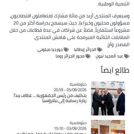
التنمية الوطنية.
وسيعرف المنتدى أزيد من مائة مشارك (متعاملون اقتصاديون،
مسؤولون محليون وخبراء)، حيث سيسمح بدراسة أكثر من 20
مشروعاً استثمارياً، فضلاً عن شراكات في عدة قطاعات من خلال
المقابلات الثنائية المبرمجة على هامش المنتدى.
المصدر
وأج
الجزائر إيطاليا
جورجيا ميلوني
عبد المجيد تبون
محور الجزائر روما
طالع ايضاً
Catégorie
دبلوماسية
05/08/2026 - 20:59
بتكليف من رئيس الجمهورية ... عطاف يبدأ
زيارة رسمية إلى بيلاروسيا
Catégorie
دبلوماسية
03/08/2026 - 15:10
سعيود يعقد بروما جلسة عمل مع نظيره