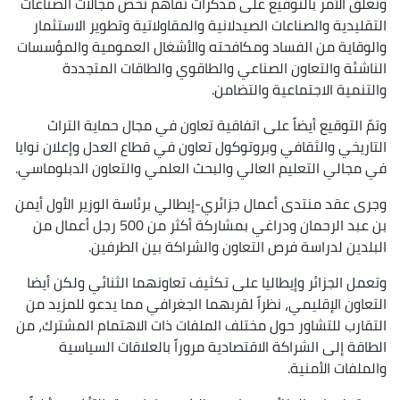
وتعلق الأمر بالتوقيع على مذكرات تفاهم تخص مجالات الصناعات
التقليدية والصناعات الصيدلانية والمقاولاتية وتطوير الاستثمار
والوقاية من الفساد ومكافحته والأشغال العمومية والمؤسسات
الناشئة والتعاون الصناعي والطاقوي والطاقات المتجددة
والتنمية الاجتماعية والتضامن.
وتمّ التوقيع أيضاً على اتفاقية تعاون في مجال حماية التراث
التاريخي والثقافي وبروتوكول تعاون في قطاع العدل وإعلان نوايا
في مجالي التعليم العالي والبحث العلمي والتعاون الدبلوماسي.
وجرى عقد منتدى أعمال جزائري-إيطالي برئاسة الوزير الأول أيمن
بن عبد الرحمان ودراغي بمشاركة أكثر من 500 رجل أعمال من
البلدين لدراسة فرص التعاون والشراكة بين الطرفين.
وتعمل الجزائر وإيطاليا على تكثيف تعاونهما الثنائي ولكن أيضا
التعاون الإقليمي، نظراً لقربهما الجغرافي مما يدعو للمزيد من
التقارب للتشاور حول مختلف الملفات ذات الاهتمام المشترك، من
الطاقة إلى الشراكة الاقتصادية مروراً بالعلاقات السياسية
والملفات الأمنية.