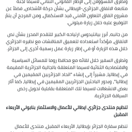
وتطرق المسؤولان إلى الإطار القانوني الثنائي لاسيما لجنة
متابعة الاتفاق الجزائري-الإيطالي بشأن حركة الأشخاص، فضلاً عن
مشروع اتفاق التعاون الأمني قيد الاستكمال، ومن المرجح أن يتمّ
التوقيع عليه خلال زيارة ميلوني.
من جانبه، أبرز بيانتيدوس ارتياحه الكبير للتقدم المحرز بشأن نص
الاتفاق، مؤكداً استعداده لتعميق المناقشات مع نظيره الجزائري
خلال هذه الزيارة أو في إطار زيارة عمل رسمية أخرى إلى الجزائر.
وتطرق السفير خلال لقائه مع محافظ روما للمسائل السياسية
والاقتصادية الثنائية لاسيما المتعلقة بالجالية الجزائرية المقيمة
في إيطاليا، مشيراً إلى إنشاء "اتحاد الجزائريين المقيمين في
إيطاليا"، وبدور الباحثين الجزائريين المقيمين في إيطاليا، كما أثار
بعض الانشغالات لاسيما تلك المتعلقة بقابلية تحويل رخص
السياقة الجزائرية.
تنظيم منتدى جزائري ايطالي للأعمال والاستثمار بنابولي الأربعاء
المقبل
تنظم سفارة الجزائر بإيطاليا، الأربعاء المقبل، منتدى للأعمال