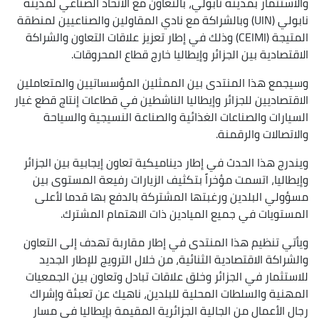
والاستثمار بمدينة نابولي، بالتعاون مع الاتحاد الصناعي لمدينة
نابولي (UIN) وبالشراكة مع نادي المقاولين والصناعيين لمنطقة
المتيجة (CEIMI) وذلك في إطار تعزيز علاقات التعاون والشراكة
الاقتصادية بين الجزائر وإيطاليا خارج قطاع المحروقات.
وسيجمع هذا المنتدى بين الممثلين المؤسساتيين والمتعاملين
الاقتصاديين للجزائر وإيطاليا الناشطين في قطاعات إنتاج قطع غيار
السيارات والصناعات الغذائية والصناعة النسيجية والسياحة
والاتصالات والرقمنة.
ويندرج هذا الحدث في إطار ديناميكية تعاون إيجابية بين الجزائر
وإيطاليا، اتسمت مؤخراً بتكثيف الزيارات رفيعة المستوى بين
مسؤولي البلدين ورغبتها المشتركة بالدفع بها قدما لأعلى
المستويات في جميع الميادين ذات الاهتمام المشترك.
ويأتي تنظيم هذا المنتدى في إطار مقاربة تهدف إلى التعاون
والشراكة الاقتصادية الثنائية، من خلال الترويج للإطار الجديد
للاستثمار في الجزائر وخلق علاقات تبادل وتعاون بين الجمعيات
المهنية والسلطات المحلية للبلدين، ناهيك عن تعبئة وإشراك
رجال الأعمال من الجالية الجزائرية المقيمة بإيطاليا في مسار