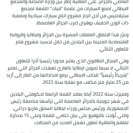
الماضي بالجزائر، على اتفاقية إطار بين وزارة الصناعة والمجمع
الايطالي لصنع السيارات من علامة "فيات" التابعة لمجمع
ستيلانتيس من أجل انجاز مشروع انتاج سيارات سياحية ونفعية
ذات الوزن الخفيف بوهران (غرب الجزائر العاصمة).
وعزّز هذا الاتفاق العلاقات المميزة بين الجزائر وايطاليا والروابط
الاقتصادية المتينة بين البلدين من خلال تجسيد مشروع هام
للتعاون الثنائي.
وفي المجال الطاقوي الذي يعتبر محورا رئيسيا آخرا للتعاون
الثنائي، لا سيما تموين ايطاليا بالغازي تعهدت الجزائر التي تعتبر
"شريكاً رئيسياً" للجانب الايطالي برفع امداداتها من الغاز إلى أزيد
من 25 مليار متر مكعب مع نهاية سنة 2022.
وتميزت سنة 2022 أيضا بعقد القمة الرابعة لحكومتي البلدين
في شهر جويلية بالجزائر العاصمة التي ترأسها مناصفة رئيس
الجمهورية، ورئيس مجلس وزراء ايطاليا السابق ماريو دراغي،
والتي تُوّجت بالتوقيع على بيان ختامي للقمة وعلى 15 مذكرة
تفاهم واتفاقية تعاون تشمل العديد من المجالات.