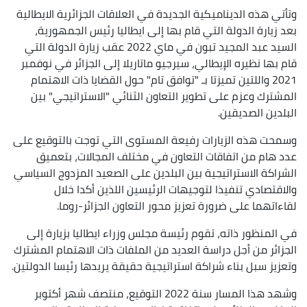
وتأتي هذه الديناميكية الجديدة في العلاقات الجزائرية الايطالية
بعد زيارة الدولة التي قام بها إلى ايطاليا رئيس الجمهورية،
السيد عبد المجيد تبون في ماي 2022 عقب زيارة الدولة التي
قام بها نظيره الإيطالي، سيرجيو ماتاريلا إلى الجزائر في نوفمبر
2021 واللتين تميزتا بـ "توافق تام" حول القضايا ذات الاهتمام
المشترك وعزم على تطوير التعاون الثنائي "الاستراتيجي" بين
البلدين الصديقين.
وسمحت هذه الزيارات رفيعة المستوى التي توجت بالتوقيع على
عدد هام من اتفاقات التعاون في مختلف المجالات، بتعميق
الشراكة الاستراتيجية بين البلدين على الصعيد المزدوج السياسي
والاقتصادي تنفيذا لتوجيهات الرئيسين اللذين أكدا خلال
لقاءاتهما على ضرورة تعزيز محور التعاون الجزائر-روما.
في المنظور ذاته، تقوم رئيسة مجلس وزراء ايطاليا بزيارة إلى
الجزائر من أجل دراسة العديد من الملفات ذات الاهتمام المشترك
وتعزيز سبل بناء شراكة استراتيجية حقيقة يريدها رئيسا الدولتين.
وشهد هذا المسار سنة 2022 التوقيع، منتصف شهر أكتوبر