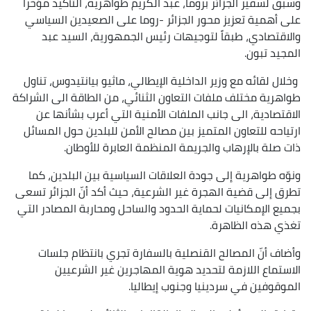
وسبق لسفير الجزائر بروما، عبد الكريم طواهرية، التأكيد مؤخراً
على أهمية تعزيز محور الجزائر -روما على الصعيدين السياسي
والاقتصادي، طبقاً لتوجيهات رئيس الجمهورية، السيد عبد
المجيد تبون.
وخلال لقائه مع وزير الداخلية الإيطالي، ماثيو بيانتيدوس، تناول
طواهرية مختلف ملفات التعاون الثنائي، من الطاقة الى الشراكة
الاقتصادية، الى جانب الملفات الأمنية التي أعرب بشأنها عن
ارتياحه للتعاون المتميز بين مصالح الأمن للبلدين حول المسائل
ذات صلة بالإرهاب والجريمة المنظمة العابرة للأوطان.
ونوّه طواهرية إلى جودة العلاقات السياسية بين البلدين، كما
تطرق إلى قضية الهجرة غير الشرعية، حيث أكد أنّ الجزائر تسعى
بجميع الإمكانيات لحماية الحدود والساحل ومحاربة المصادر التي
تغذي هذه الظاهرة.
وأضاف أنّ المصالح القنصلية بالسفارة تجري بانتظام جلسات
الاستماع اللازمة لتحديد هوية المهاجرين غير الشرعيين
الموقوفين في سردينيا وجنوب إيطاليا.