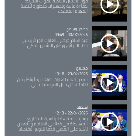
فوج الأعمال الخاصة للقوات البحرية:
كفاءة عالية وتجهيزات متطورة لتنفيذ
المهام المعقدة
Catégorie
حصص وبرامج
30/07/2026 - 09:49
عبد القادر جيجلي:الغابات الجزائرية بين
خطر الحرائق ورهان التشجير الذكي
مجتمع
Catégorie
23/07/2026 - 10:18
المدير العام للغابات: 445 حريقاً وأكثر من
1500 تدخل خلال الموسم الحالي
اقتصاد
Catégorie
22/07/2026 - 12:13
بوحرب: المتابعة الرئاسية للمشاريع
المهيكلة في قطاعي المناجم والتعدين
تأكيد على المضي قدما لتنويع الاقتصاد