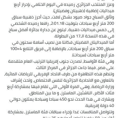
وعزز المنتخب الجزائري رصيده في اليوم الختامي بإحراز أربع
ميداليات إضافية (ذهبيتان وفضيتان).
وتألق السباح جواد صيود بشكل لافت, حيث أحرز ذهبية سباق
200 متر أربع سباحات بتوقيت 2:01.18, رافعا رصيده الشخصي
إلى خمس ميداليات ذهبية, ليتوج عن جدارة بجائزة أفضل سباح
في هذه النسخة الـ17 من البطولة.
أما الميداليتان الفضيتان فكانتا من نصيب أسامة سحنون في
سباق 200 متر أربع سباحات, بالإضافة إلى فريق التتابع 4×100
متر أربع سباحات (سيدات).
وفي فئة الأواسط, تصدرت جنوب إفريقيا الترتيب العام متقدمة
على مصر, فيما جاءت الجزائر في المركز الثالث.
وتنظم هذه التظاهرة من طرف الاتحاد الإفريقي للرياضات المائية,
بالتعاون مع الاتحادية الجزائرية لنفس الاختصاص, وتحت إشراف
وزارة الرياضة, وهي المرة الأولى التي تقام فيها بمشاركة أربع
فئات: الأكابر, الناشئين, الماسترز, و ما بين المناطق.
ويشارك في هذا الحدث نحو 450 سباحا وسباحة يمثلون حوالي
40 دولة إفريقية.
وتتواصل المنافسات غدا بإجراء سباقات فئة الماسترز, بمشاركة
أكثر من 50 رياضيا تتجاوز أعمارهم 25 سنة.