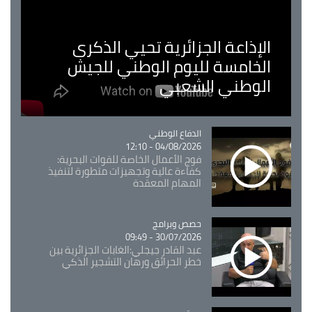
الإذاعة الجزائرية تحيي الذكرى
الخامسة لليوم الوطني للجيش
الوطني الشعبي
Catégorie
الدفاع الوطني
04/08/2026 - 12:10
فوج الأعمال الخاصة للقوات البحرية:
كفاءة عالية وتجهيزات متطورة لتنفيذ
المهام المعقدة
Catégorie
حصص وبرامج
30/07/2026 - 09:49
عبد القادر جيجلي:الغابات الجزائرية بين
خطر الحرائق ورهان التشجير الذكي