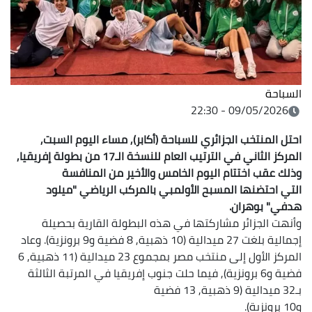
السباحة
09/05/2026 - 22:30
احتل المنتخب الجزائري للسباحة (أكابر), مساء اليوم السبت,
المركز الثاني في الترتيب العام للنسخة الـ17 من بطولة إفريقيا,
وذلك عقب اختتام اليوم الخامس والأخير من المنافسة
التي احتضنها المسبح الأولمبي بالمركب الرياضي "ميلود
هدفي" بوهران.
وأنهت الجزائر مشاركتها في هذه البطولة القارية بحصيلة
إجمالية بلغت 27 ميدالية (10 ذهبية, 8 فضية و9 برونزية). وعاد
المركز الأول إلى منتخب مصر بمجموع 23 ميدالية (11 ذهبية, 6
فضية و6 برونزية), فيما حلت جنوب إفريقيا في المرتبة الثالثة
بـ32 ميدالية (9 ذهبية, 13 فضية
و10 برونزية).