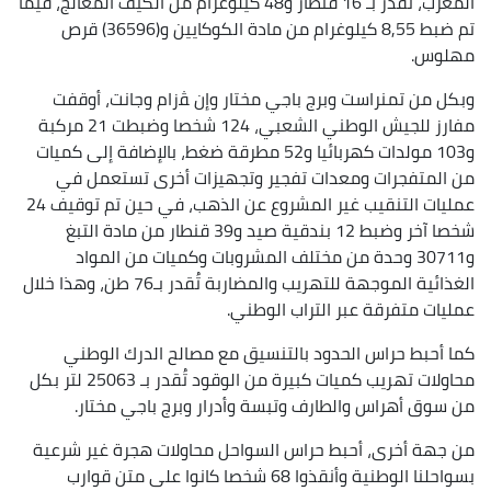
المغرب، تقدر بـ 16 قنطار و48 كيلوغرام من الكيف المعالج، فيما
تم ضبط 8,55 كيلوغرام من مادة الكوكايين و(36596) قرص
مهلوس.
وبكل من تمنراست وبرج باجي مختار وإن ﭭزام وجانت، أوقفت
مفارز للجيش الوطني الشعبي، 124 شخصا وضبطت 21 مركبة
و103 مولدات كهربائيا و52 مطرقة ضغط، بالإضافة إلى كميات
من المتفجرات ومعدات تفجير وتجهيزات أخرى تستعمل في
عمليات التنقيب غير المشروع عن الذهب، في حين تم توقيف 24
شخصا آخر وضبط 12 بندقية صيد و39 قنطار من مادة التبغ
و30711 وحدة من مختلف المشروبات وكميات من المواد
الغذائية الموجهة للتهريب والمضاربة تُقدر بـ76 طن، وهذا خلال
عمليات متفرقة عبر التراب الوطني.
كما أحبط حراس الحدود بالتنسيق مع مصالح الدرك الوطني
محاولات تهريب كميات كبيرة من الوقود تُقدر بـ 25063 لتر بكل
من سوق أهراس والطارف وتبسة وأدرار وبرج باجي مختار.
من جهة أخرى، أحبط حراس السواحل محاولات هجرة غير شرعية
بسواحلنا الوطنية وأنقذوا 68 شخصا كانوا على متن قوارب