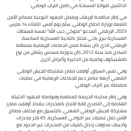
الدائمين لقواتنا المسلحة في كامل التراب الوطني:
في إطار مكافحة الإرهاب وبفضل الجهود النوعية لمصالح الأمن
التابعة لوزارة الدفاع الوطني، سلّم يوم أمس، الثلاثاء 14 مارس
2023، الإرهابي المدعو "ملوكي حيب الله" نفسه للسلطات
العسكرية ببرج باجي مختار بالناحية العسكرية السادسة.
الإرهابي الذي كان ينشط ضمن الجماعات الإرهابية بمنطقة
الساحل منذ سنة 2012، كان بحوزته مسدس رشاش من نوع
كلاشنيكوف وكمية من الذخيرة وأغراض أخرى.
وفي نفس السياق، أوقفت مفارز مشتركة للجيش الوطني
الشعبي أربعة عناصر دعم للجماعات الإرهابية في عمليات
منفصلة عبر التراب الوطني.
وفي إطار محاربة الجريمة المنظمة ومواصلة للجهود الحثيثة
الهادفة إلى التصدي لآفة الاتجار بالمخدرات ببلادنا، أوقفت مفارز
مشتركة للجيش الوطني الشعبي، بالتنسيق مع مختلف مصالح
الأمن خلال عمليات عبر النواحي العسكرية، 65 تاجر مخدرات
وأحبطت محاولات إدخال كميات من المخدرات عبر الحدود مع