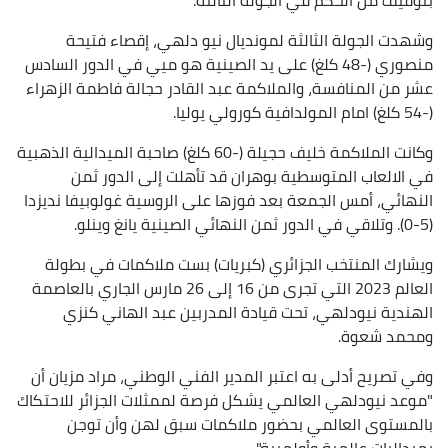
وشهدت الجولة الثالثة لمونديال نيو دلهي، إقصاء فتيحة
منصوري (-48 كلغ) على يد الصينية هو ميي في الدور السادس
عشر من المنافسة، والملاكمة عبد القادر حجالة فاطمة الزهراء
(-54 كلغ) امام المولدافية كورولي يوليا.
وكانت الملاكمة خليف حجيلة (-60 كلغ) صاحبة الميدالية الذهبية
في الالعاب المتوسطية بوهران قد تأهلت إلى الدور ثمن
النهائي، أمس الجمعة بعد فوزها على الروسية غولوبيفا نديزدا
(5-0). وتلاقي في الدور ثمن النهائي الصينية يانغ وينلو.
ويشارك المنتخب الجزائري (كبريات) بست ملاكمات في بطولة
العالم 2023 التي تجرى من 16 إلى 26 مارس الجاري بالعاصمة
الهندية نيودلهي، تحت قيادة المدربين عبد الهاني كنزي
ومحمد شعوة.
وفي تصريح أدلى به اعتبر المدير الفني الوطني، مراد مزيان أن
"موعد نيودلهي العالمي يشكل فرصة لممثلات الجزائر للاحتكاك
بالمستوى العالمي بحضور ملاكمات سبق لهن وأن توجن
بميداليات عالمية وأولمبية".