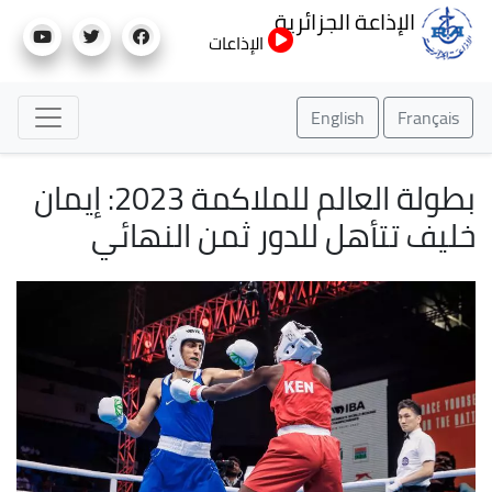
تجاوز
الإذاعة الجزائرية
إلى
الإذاعات
المحتوى
الرئيسي
English
Français
بطولة العالم للملاكمة 2023: إيمان
خليف تتأهل للدور ثمن النهائي