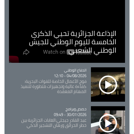
الإذاعة الجزائرية تحيي الذكرى
الخامسة لليوم الوطني للجيش
الوطني الشعبي
Catégorie
الدفاع الوطني
04/08/2026 - 12:10
فوج الأعمال الخاصة للقوات البحرية:
كفاءة عالية وتجهيزات متطورة لتنفيذ
المهام المعقدة
Catégorie
حصص وبرامج
30/07/2026 - 09:49
عبد القادر جيجلي:الغابات الجزائرية بين
خطر الحرائق ورهان التشجير الذكي