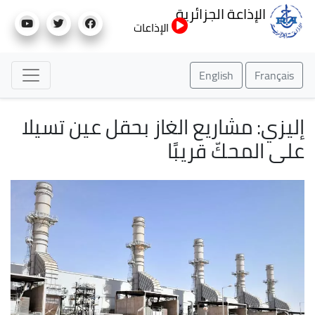
تجاوز
الإذاعة الجزائرية
إلى
الإذاعات
المحتوى
الرئيسي
English
Français
إليزي: مشاريع الغاز بحقل عين تسيلا
على المحكّ قريبًا