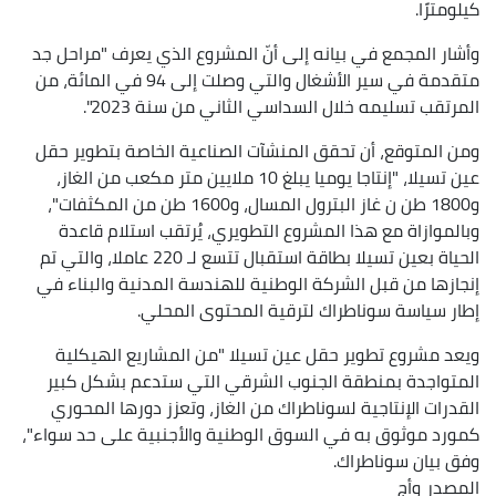
كيلومترًا.
وأشار المجمع في بيانه إلى أنّ المشروع الذي يعرف "مراحل جد
متقدمة في سير الأشغال والتي وصلت إلى 94 في المائة، من
المرتقب تسليمه خلال السداسي الثاني من سنة 2023".
ومن المتوقع، أن تحقق المنشآت الصناعية الخاصة بتطوير حقل
عين تسيلا، "إنتاجا يوميا يبلغ 10 ملايين متر مكعب من الغاز،
و1800 طن ن غاز البترول المسال، و1600 طن من المكثفات"،
وبالموازاة مع هذا المشروع التطويري، يُرتقب استلام قاعدة
الحياة بعين تسيلا بطاقة استقبال تتسع لـ 220 عاملا، والتي تم
إنجازها من قبل الشركة الوطنية للهندسة المدنية والبناء في
إطار سياسة سوناطراك لترقية المحتوى المحلي.
ويعد مشروع تطوير حقل عين تسيلا "من المشاريع الهيكلية
المتواجدة بمنطقة الجنوب الشرقي التي ستدعم بشكل كبير
القدرات الإنتاجية لسوناطراك من الغاز، وتعزز دورها المحوري
كمورد موثوق به في السوق الوطنية والأجنبية على حد سواء"،
وفق بيان سوناطراك.
المصدر
وأج