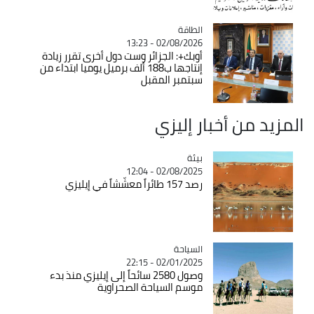
الطاقة
Catégorie
02/08/2026 - 13:23
أوبك+: الجزائر وست دول أخرى تقرر زيادة
إنتاجها ب188 ألف برميل يوميا ابتداء من
سبتمبر المقبل
المزيد من أخبار إليزي
بيئة
Catégorie
02/08/2025 - 12:04
رصد 157 طائراً معشّشاً في إيليزي
السياحة
Catégorie
02/01/2025 - 22:15
وصول 2580 سائحاً إلى إيليزي منذ بدء
موسم السياحة الصحراوية