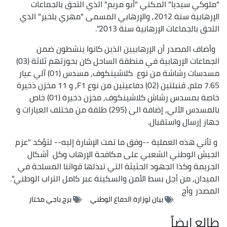
"ملوكي سيديا" المكني "أبو مريم" الذي التحق بالجماعات
الإرهابية سنة 2012, والإرهابي المسمى "مهري بلخير" الذي
التحق بالجماعات الإرهابية سنة 2013".
وأضاف المصدر أن الإرهابيين الذين كانوا ينشطون ضمن
الجماعات الإرهابية في منطقة الساحل كان بحوزتهم ثلاثة (03)
مسدسات رشاشة من نوع كلاشينكوف, مسدس (01) آلي عيار
7.65 ملم, قنبلتين (02) دفاعيتين من نوع F1, و 11 مخزن ذخيرة
خاصة بمسدس رشاش كلاشينكوف, مخزن ذخيرة (01) خاص
بالمسدس الآلي, إضافة الى (295) طلقة من مختلف العيارات و
جهاز إرسال واستقبال.
و تأتي هذه العملية --وفق ما تمت الإشارة إليه-- لتؤكد "عزم
الجيش الوطني الشعبي على مكافحة الإرهاب وكل أشكال
الجريمة وكذا الجهود الحثيثة التي تبذلها قواتنا المسلحة في
الميدان, من أجل بسط الأمن والسكينة عبر كامل التراب الوطني".
المصدر
وأج
بيان لوزارة الدفاع الوطني
برج باجي مختار
طالع ايضاً