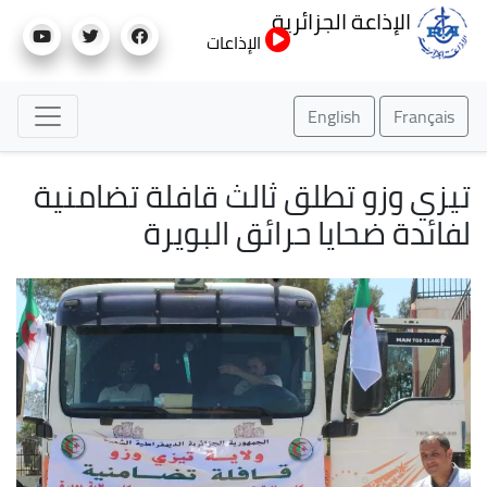
تجاوز
الإذاعة الجزائرية
إلى
الإذاعات
المحتوى
الرئيسي
English
Français
تيزي وزو تطلق ثالث قافلة تضامنية
لفائدة ضحايا حرائق البويرة