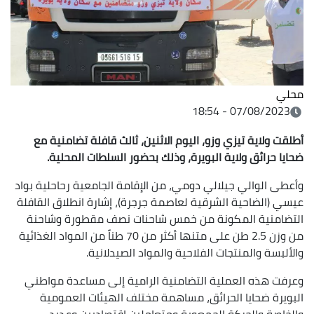
محلي
07/08/2023 - 18:54
أطلقت ولاية تيزي وزو، اليوم الاثنين، ثالث قافلة تضامنية مع
ضحايا حرائق ولاية البويرة، وذلك بحضور السلطات المحلية.
وأعطى الوالي جيلالي دومي، من الإقامة الجامعية رحاحلية بواد
عيسي (الضاحية الشرقية لعاصمة جرجرة)، إشارة انطلاق القافلة
التضامنية المكونة من خمس شاحنات نصف مقطورة وشاحنة
من وزن 2.5 طن على متنها أكثر من 70 طناً من المواد الغذائية
والألبسة والمنتجات الفلاحية والمواد الصيدلانية.
وعرفت هذه العملية التضامنية الرامية إلى مساعدة مواطني
البويرة ضحايا الحرائق، مساهمة مختلف الهيئات العمومية
والخاصة والحركة الجمعوية ومتعاملين اقتصاديين وعديد