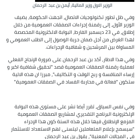
Player
الوزير الاول وزير المالية, أيمن بن عبد الرحمان
وفي ظل تطور تكنولوجيات الاتصال، اتجهت الحكومة، يضيف
الوزير الأول، إلى رقمنة إجراءات الصفقات العمومية من خلال
إطلاق، في 23 ديسمبر الفارط، البوابة الالكترونية المخصصة
لهذا الغرض من أجل ضمان حرية الوصول إلى الطلب العمومي و
المساواة بين المرشحين و شفافية الإجراءات
.
وفي هذا الاطار، أكد بن عبد الرحمان على ضرورة الإنجاح الفعلي
لعملية رقمنة الصفقات العمومية قصد "تحقيق شفافية اكبر و
إرساء المنافسة و ربح الوقت و التكاليف"، مبرزا ان هذه الالية
ستكون "فعالة في محاربة الفساد في الصفقات العمومية
".
وفي نفس السياق، تقرر أيضا نشر على مستوى هذه البوابة
الإلكترونية البرنامج التقديري لمشاريع الصفقات العمومية
المزمع الإنطلاق فيها خلال هذه السنة كون هذا الإجراء
"سيسمح بإعلام المتعاملين ليتسنى لهم الاستعداد للاستثمار
في المجالات المعنية"، يقول بن عبد الرحمان
.