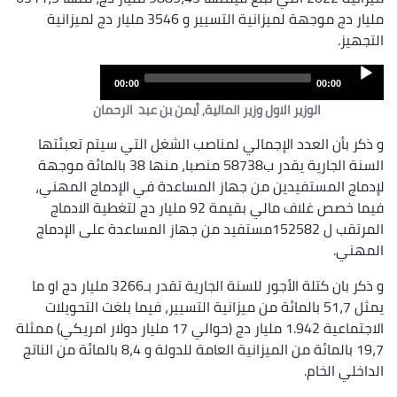
مليار دج موجهة لميزانية التسيير و 3546 مليار دج لميزانية
التجهيز
.
Audio
00:00
00:00
Player
الوزير الاول وزير المالية, أيمن بن عبد الرحمان
و ذكر بأن العدد الإجمالي لمناصب الشغل التي سيتم تعبئتها
السنة الجارية يقدر ب58738 منصبا، منها 38 بالمائة موجهة
لإدماج المستفيدين من جهاز المساعدة في الإدماج المهني،
فيما خصص غلاف مالي بقيمة 92 مليار دج لتغطية الادماج
المرتقب ل 152582مستفيد من جهاز المساعدة على الإدماج
المهني
.
و ذكر بان كتلة الأجور للسنة الجارية تقدر بـ3266 مليار دج او ما
يمثل 51،7 بالمائة من ميزانية التسيير، فيما بلغت التحويلات
الاجتماعية 1.942 مليار دج (حوالي 17 مليار دولار امريكي) ممثلة
19،7 بالمائة من الميزانية العامة للدولة و 8،4 بالمائة من الناتج
الداخلي الخام
.