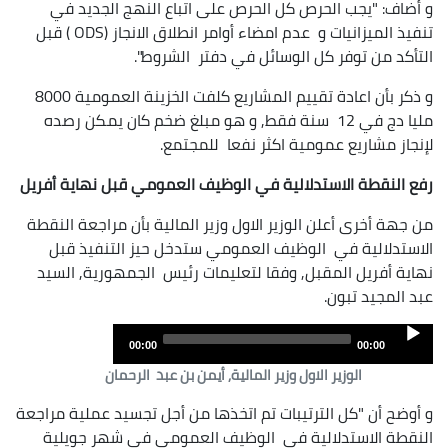
و أضاف: "يجب الحرص كل الحرص على اتباع النهج الجديد في
تنفيذ الميزانيات و عدم امضاء أوامر انطلاق الانجاز (ODS ) قبل
التأكد من توفر كل الوسائل في دفتر الشروط".
و ذكر بأن اعادة تقييم المشاريع كلفت الخزينة العمومية 8000
مليا دج في 12 سنة فقط, و هو مبلغ ضخم كان يمكن رصده
لإنجاز مشاريع عمومية اكثر نفعا للمجتمع.
رفع النقطة الاستدلالية في الوظيف العمومي قبل نهاية أفريل
من جهة أخرى أعلن الوزير الاول وزير المالية بأن مراجعة النقطة
الاستدلالية في الوظيف العمومي ستدخل حيز التنفيذ قبل
نهاية أفريل المقبل, وفقا لتعليمات رئيس الجمهورية, السيد
عبد المجيد تبون.
Audio
00:00
00:00
Player
الوزير الاول وزير المالية, أيمن بن عبد الرحمان
و أوضح أن "كل الترتيبات تم اتخذها من أجل تجسيد عملية مراجعة
النقطة الاستدلالية في الوظيف العمومي في شهر جويلية