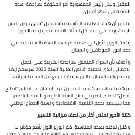
المقبل ولكن رئيس الجمهورية أمر الحكومة بمراجعة هذه
النقطة في شهر أفريل".
و اعتبر أن هذه التعليمة الرئاسية تكشف عن "مدى حرص رئيس
الجمهورية على دعم كل الفئات الاجتماعية و زيادة الاجور".
و لفت الوزير الأول الى اهمية مراجعة النقطة الاستدلالية في
دعم اجور الموظفين و العمال.
و أضاف بأن الاجراء المتعلق بمراجعة الضريبة على الدخل
الاجمالي الذي تضمنه قانون المالية لسنة 2022 سيسمح ايضا
بزيادة رواتب العمال و الاجراء و كذا الرفع من القدرة الشرائية.
و بهذه المناسبة, كشف السيد بن عبد الرحمان عن اطلاق "اصلاح
شامل" للنظام الضريبي خلال السنة الجارية و السنة القادمة,
مما سيسمح بدعم التنمية الاقتصادية و نسبة الادماج الوطني.
كتلة الأجور تمتص أكثر من نصف ميزانية التسيير
و خلال تدخله بهذه المناسبة، ذكر الوزير الأول بأهم مؤشرات
ميزانية 2022 التي تبلغ قيمتها 9885،43 مليار دج، منها 6311،5