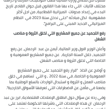
للتقرب من مصالح وزارة المالية لطلب التوضيحات اللازمة و دراسة
مختلف الآليات التي جاء بها هذا القانون قبل جوان القادم, تاريخ
البدء في إعداد مدونات الميزانية القطاعية, من اجل أكثر
مفهومية لكل مبادئه "حتى ندخل سنة 2023 في النظام
الميزانياتي الجديد المبني على البرامج".
رفع التجميد عن جميع المشاريع التي تخلق الثروة و مناصب
الشغل
وأعلن الوزير الاول وزير المالية, أيمن بن عبد الرحمان, عن رفع
التجميد, خلال السنة الجارية, عن جميع المشاريع العمومية و
الخاصة التي تخلق الثروة و مناصب الشغل.
و أوضح عن اتخاذ "قرار رفع التجميد على جميع المشاريع
العمومية و الخاصة, في سنة 2022 , و التي تساهم في خلق
مناصب العمل و الثروة و استبدال الواردات بالسلع الوطنية بما
يضعنا في مأمن عن الاضطرابات التي تعرفها الأسواق الخارجية".
وفي رده عن سؤال حول انطلاق الإصلاحات الاقتصادية, ابرز بن عبد
الرحمان ان هذه الإصلاحات التي باشرتها الحكومة تعتمد على