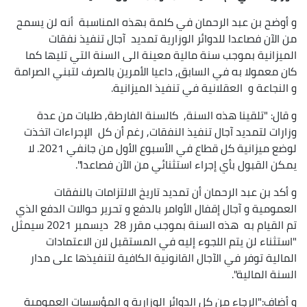
و أوضح بن عبد الرحمان في كلمة بهذه المناسبة أنه لن يسمح
من الآن فصاعدا للدوائر الوزارية تمديد آجال تنفيذ نفقات
الميزانية بموجب سنة مالية معينة الى السنة التي تليها كما
كان معمولا به في السابق, داعيا الأمرين بالصرف لتبني الصرامة
و النجاعة و العقلانية في تنفيذ الميزانية.
و قال: "تلقينا هذه السنة, كالسنة الفارطة, طلبات من عدة
وزارات لتمديد آجال تنفيذ النفقات, رغم أن كل الإجراءات اتخذت
لوضع ميزانية كل قطاع في الأسبوع الأول من جانفي 2021. لا
يمكن القبول بأي إجراء استثنائي من الآن فصاعدا".
و أكد بن عبد الرحمان أن تمديد تاريخ الالتزامات بالنفقات
العمومية و آجال إقفال الأوامر بالدفع و تحرير حوالات الدفع الذي
تم القيام به هذه السنة بموجب مقرر 28 ديسمبر 2021 سيمثل
"استثناء لن يتم اللجوء إليه في المستقبل لان الاعتمادات
المالية توفر في الآجال القانونية الكافية لتنفيذها على مدار
السنة المالية".
و أضاف:"الرجاء من كل الدوائر الوزارية و المؤسسات العمومية