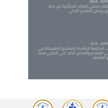
30/07/20
قادر جيجلي:الغابات الجزائرية بين خطر
ئق ورهان التشجير الذكي
Ca
22/07/20
: المتابعة الرئاسية للمشاريع المهيكلة في
 المناجم والتعدين تأكيد على المضي قدما
 الاقتصاد