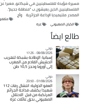
مسيرة مؤيدة للفلسطينيين في شيكاغو, معبرا عن ح
الفلسطينيين الذين يعيشون ب "منطقة جحيم".
المصدر
ملتيميديا الإذاعة الجزائرية
وأج
مثقفون
الكيان الصهيوني
غزة
طالع ايضاً
دولي
Catégorie
08/08/2026 - 17:26
إسبانيا: الإطاحة بشبكة لتهريب
الحشيش القادم من المغرب
إلى أوروبا وحجز 10,5 طن
دولي
Catégorie
07/08/2026 - 20:50
العفو الدولية: انتشال رفات 112
شهيدا يكشف فداحة الجرائم
المرتكبة من قبل الاحتلال
الصهيوني بحق عائلات غزة