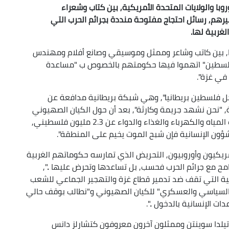
وبا والولايات المتحدة الأمريكية, بين كتاب وشعراء
هم, رسائل احتجاج مفتوحة منددة بجرائم الحرب التي
غربية لها.
كثر من 2000 مثقف ببريطانيا, بين كاتب وشاعر وممثل وموسيقي وصانع أفلام ومهندس
فلسطين" اتهموا فيها حكومتهم بالخصوص ب "مساعدة
في غزة".
جل فلسطين بريطانيا", وهي شبكة بريطانية مدافعة عن
 "نحن نشهد جريمة وكارثة", بعد أن حول الكيان الصهيوني
"جزءا كبيرا من قطاع غزة إلى أنقاض, وقطع إمدادات المياه والكهرباء والغذاء والدواء عن 2.3 مليون فلسطيني,
شؤون الإنسانية فإن شبح الموت يخيم على المنطقة".
يكيون وأوروبيون, التحريض الذي تمارسه حكوماتهم الغربية
مح مع جرائم الحرب فحسب, بل تساعدها وتحرض عليها ..",
ية التي تقف ضد تدمير قطاع غزة والتهجير الجماعي للشعب
السياسي والعسكري" للكيان الصهيوني و"نطالب بوقف حالي
ت الإنسانية بالدخول ..".
 تيلدا سوينتن وممثلون آخرون معروفون كتشارلز دانس