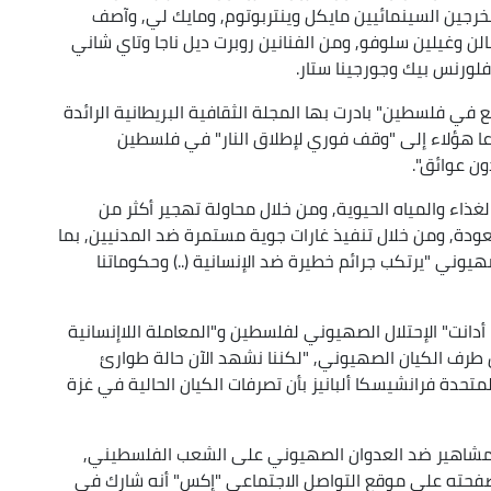
خرجين السينمائيين مايكل وينتربوتوم, ومايك لي, وآصف
بالن وغيلين سلوفو, ومن الفنانين روبرت ديل ناجا وتاي شاني
لورنس بيك وجورجينا ستار.
ي فلسطين" بادرت بها المجلة الثقافية البريطانية الرائدة
" وقعها 600 كاتب وفنان, دعا هؤلاء إلى "وقف فوري لإطلاق النار" في فلسطين
ون عوائق".
غذاء والمياه الحيوية, ومن خلال محاولة تهجير أكثر من
دة, ومن خلال تنفيذ غارات جوية مستمرة ضد المدنيين, بما
صهيوني "يرتكب جرائم خطيرة ضد الإنسانية (..) وحكوماتنا
دانت" الإحتلال الصهيوني لفلسطين و"المعاملة اللاإنسانية
طرف الكيان الصهيوني, "لكننا نشهد الآن حالة طوارئ
لمتحدة فرانشيسكا ألبانيز بأن تصرفات الكيان الحالية في غزة
المشاهير ضد العدوان الصهيوني على الشعب الفلسطيني,
حته على موقع التواصل الاجتماعي "إكس" أنه شارك في