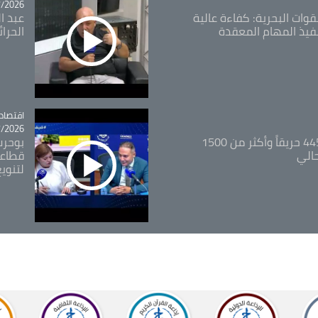
26 - 09:49
قوات البحرية: كفاءة عالية
عبد ال
فيذ المهام المعقدة
الحرا
اقتصاد
tégorie
26 - 12:13
المدير العام للغابات: 445 حريقاً وأكثر من 1500
بوحرب
حالي
قطاعي
لتنويع