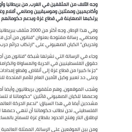
وجه الآلاف من المثقفين في الغرب, من بريطانيا وأور
وأكاديميين وممثلين وموسيقيين وصانعي أفلام وغير
يرتكبها الصهاينة في قطاع غزة وبدعم حكوماتهم ال
وفي هذا الإطار, وجه أ
وصحافي, رسالة مفتوحة بعنوان "فنانون من أجل 
وتحريض" الكيان الصهيوني على "ارتكاب جرائم حرب 
وجاء في الرسالة التي نشرتها شبكة "فنانون من أ
حقوق الفلسطينيين في الحرية والمساواة والكرامة,
وعلى حد تعبير وكيل الأمين العام للأمم المتحدة لل
وشجب الموقعون, وهم مثقفون بريطانيون وأيضا أمر
ودعمها للكيان الصهيوني قائلين: "حكوماتنا لا تتسا
مشددين أيضا في هذا السياق: "ندعم الحركة العالم
الفلسطيني, نحن نطالب حكوماتنا أن تنهي دعمها 
لإطلاق النار وفتح الحدود بقطاع غزة للسماح بالمساعدا
ومن بين الموقعين على الرسالة, الممثلة العالمية