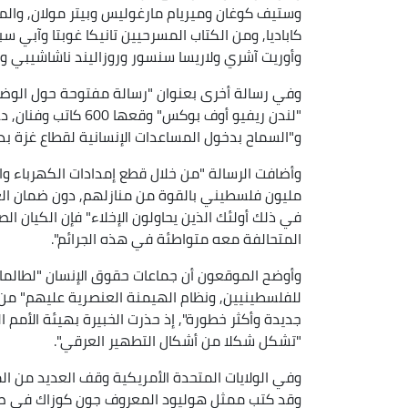
وستيف كوغان وميريام مارغوليس وبيتر مولان, والم
كاباديا, ومن الكتاب المسرحيين تانيكا غوبتا وآبي س
وأوريت آشري ولاريسا سنسور وروزاليند ناشاشيبي وف
وفي رسالة أخرى بعنوان "رسالة مفتوحة حول الوضع ف
"لندن ريفيو أوف بوكس
و"السماح بدخول المساعدات الإنسانية لقطاع غزة بد
وأضافت الرسالة "من خلال قطع إمدادات الكهرباء وال
مليون فلسطيني بالقوة من منازلهم, دون ضمان العو
في ذلك أولئك الذين يحاولون الإخلاء" فإن الكيان ال
المتحالفة معه متواطئة في هذه الجرائم".
وأوضح الموقعون أن جماعات حقوق الإنسان "لطالما أ
للفلسطينيين, ونظام الهيمنة العنصرية عليهم" من 
جديدة وأكثر خطورة", إذ حذرت الخبيرة بهيئة الأمم ا
"تشكل شكلا من أشكال التطهير العرقي".
وفي الولايات المتحدة الأمريكية وقف العديد من 
وقد كتب ممثل هوليود المعروف جون كوزاك في صف