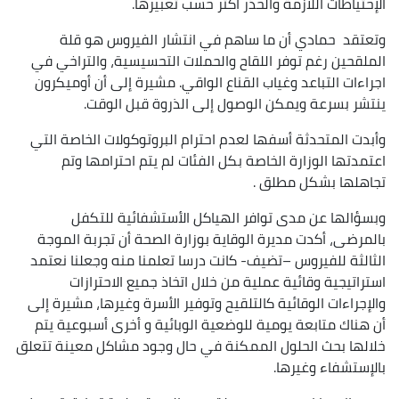
الإحتياطات اللازمة والحذر أكثر حسب تعبيرها.
وتعتقد حمادي أن ما ساهم في انتشار الفيروس هو قلة
الملقحين رغم توفر اللقاح والحملات التحسيسية، والتراخي في
اجراءات التباعد وغياب القناع الواقي. مشيرة إلى أن أوميكرون
ينتشر بسرعة ويمكن الوصول إلى الذروة قبل الوقت.
وأبدت المتحدثة أسفها لعدم احترام البروتوكولات الخاصة التي
اعتمدتها الوزارة الخاصة بكل الفئات لم يتم احترامها وتم
تجاهلها بشكل مطلق .
وبسؤالها عن مدى توافر الهياكل الأستشفائية للتكفل
بالمرضى، أكدت مديرة الوقاية بوزارة الصحة أن تجربة الموجة
الثالثة للفيروس –تضيف- كانت درسا تعلمنا منه وجعلنا نعتمد
استراتيجية وقائية عملية من خلال اتخاذ جميع الاحترازات
والإجراءات الوقائية كالتلقيح وتوفير الأسرة وغيرها، مشيرة إلى
أن هناك متابعة يومية للوضعية الوبائية و أخرى أسبوعية يتم
خلالها بحث الحلول الممكنة في حال وجود مشاكل معينة تتعلق
بالإستشفاء وغيرها.