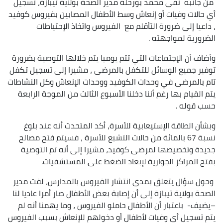
من جانبه نفى محمد بورحلة مدير الصحة بولاية تيبازة، تسجيل
أي حالات وفيات أو إنعاش وسط الأطفال المصابين بفيروس كوفيد
، داعيا إلى ضرورة التأقلم مع الفيروس واتخاذ الإحتياطات
الضرورية لمواجهته .
وأضاف أن الإجتماعات التي تتم يوميا يتم خلالها التوصية بضرورة
توفير جميع الوسائل للتكفل بالمرضى ، مشيرا إلى تسجيل تكفل
تام بالمرضى في وحدات الكوفيد ووحدات الإنعاش وكل النشاطات
يتم القيام بها رغم أننا دخلنا الأسبوع الثالث من الموجة الرابعة
حسب قوله .
وبشأن الطاقة الإستيعابية للأسرة، أكد المتحدث أنه عند بلوغ
نسبة 67 بالمائة من حالات التشبع للأسرة ، فسيتم فتح مصالح
جديدة وتخصيصها لمرضى كوفيد، مشيرا إلى أنه تم التوصية
بفتح المراكز الجوارية لإبعاد الضغط على المستشفيات.
وحول سؤال يتعلق بمدى انتشار الفيروس بالمدارس، لفت مدير
الصحة بولاية تيبازة إلى أن إصابة بعض الأطفال صار أمرا عاديا لنا
–يضيف- باعتبار أن الأطفال حاملو الفيروس ، وما يهمنا أنه لم
يتم تسجيل أي وفيات لأطفال أو دخولهم للإنعاش بسبب الفيروس