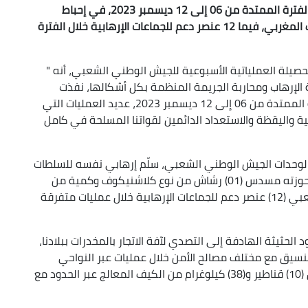
نجحت وحدات ومفارز للجيش الوطني الشعبي خلال الفترة الممتدة من 06 إلى 12 ديسمبر 2023، في إحباط
محاولات إغراق الجزائر بأكثر من 10 قناطير من الكيف المغربي، فيما 12 عنصر دعم للجماعات الإرهابية خلال الفترة
لحصيلة العملياتية الأسبوعية للجيش الوطني الشعبي، أنه "
لإرهاب ومحاربة الجريمة المنظمة بكل أشكالها، نفذت
وحدات ومفارز للجيش الوطني الشعبي، خلال الفترة الممتدة من 06 إلى 12 ديسمبر 2023، عديد العمليات التي
ة واليقظة والاستعداد الدائمين لقواتنا المسلحة في كامل
 لوحدات الجيش الوطني الشعبي، سلّم إرهابي نفسه للسلطات
العسكرية بإن قزام بالناحية العسكرية السادسة، وبحوزته مسدس (01) رشاش من نوع كلاشنيكوف وكمية من
الذخيرة، في حين أوقفت مفارز للجيش الوطني الشعبي (12) عنصر دعم للجماعات الإرهابية خلال عمليات متفرقة
حثيثة الهادفة إلى التصدي لآفة الاتجار بالمخدرات ببلادنا،
سيق مع مختلف مصالح الأمن خلال عمليات عبر النواحي
العسكرية، (47) تاجر مخدرات وأحبطت محاولات إدخال (10) قناطير و(38) كيلوغرام من الكيف المعالج عبر الحدود مع