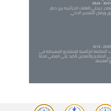
30/07/20
قادر جيجلي:الغابات الجزائرية بين خطر
ئق ورهان التشجير الذكي
Ca
22/07/20
: المتابعة الرئاسية للمشاريع المهيكلة في
 المناجم والتعدين تأكيد على المضي قدما
 الاقتصاد