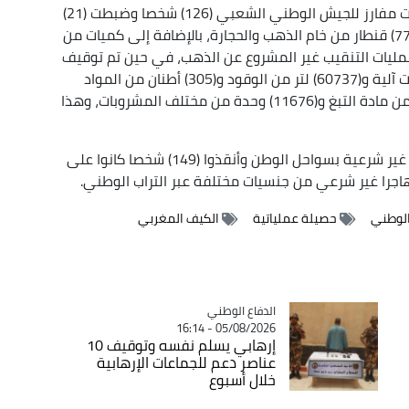
وبكل من تمنراست وبرج باجي مختار وإن قزام، أوقفت مفارز للجيش الوطني الشعبي (126) شخصا وضبطت (21)
مركبة و(70) مولدا كهربائيا و(33) مطرقة ضغط و(770) قنطار من خام الذهب والحجارة، بالإضافة إلى كميات من
ليات التنقيب غير المشروع عن الذهب، في حين تم توقيف
(40) شخصا آخر وضبط (09) بنادق صيد و(04) مسدسات آلية و(60737) لتر من الوقود و(305) أطنان من المواد
الغذائية الموجهة للتهريب والمضاربة و(14) قنطار من مادة التبغ و(11676) وحدة من مختلف المشروبات، وهذا
من جهة أخرى، أحبط حراس السواحل محاولات هجرة غير شرعية بسواحل الوطن وأنقذوا (149) شخصا كانوا على
الوطني
حصيلة عملياتية
الكيف المغربي
Catégorie
الدفاع الوطني
05/08/2026 - 16:14
إرهابي يسلم نفسه وتوقيف 10
عناصر دعم للجماعات الإرهابية
خلال أسبوع