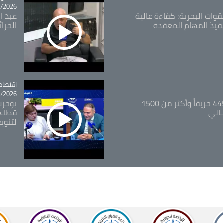
26 - 09:49
قوات البحرية: كفاءة عالية
عبد ال
فيذ المهام المعقدة
الحرا
اقتصاد
tégorie
26 - 12:13
المدير العام للغابات: 445 حريقاً وأكثر من 1500
بوحرب
حالي
قطاعي
لتنويع