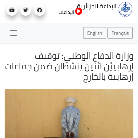
تجاوز
الإذاعة الجزائرية
إلى
الإذاعات
المحتوى
الرئيسي
English
Français
وزارة الدفاع الوطني: توقيف
إرهابييْن اثنين ينشطان ضمن جماعات
إرهابية بالخارج