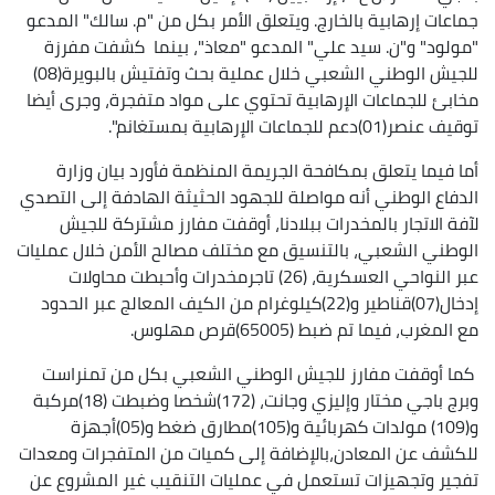
جماعات إرهابية بالخارج. ويتعلق الأمر بكل من "م. سالك" المدعو
"مولود" و"ن. سيد علي" المدعو "معاذ"، بينما كشفت مفرزة
للجيش الوطني الشعبي خلال عملية بحث وتفتيش بالبويرة(08)
مخابئ للجماعات الإرهابية تحتوي على مواد متفجرة، وجرى أيضا
توقيف عنصر(01)دعم للجماعات الإرهابية بمستغانم".
أما فيما يتعلق بمكافحة الجريمة المنظمة فأورد بيان وزارة
الدفاع الوطني أنه مواصلة للجهود الحثيثة الهادفة إلى التصدي
لآفة الاتجار بالمخدرات ببلادنا، أوقفت مفارز مشتركة للجيش
الوطني الشعبي، بالتنسيق مع مختلف مصالح الأمن خلال عمليات
عبر النواحي العسكرية، (26) تاجرمخدرات وأحبطت محاولات
إدخال(07)قناطير و(22)كيلوغرام من الكيف المعالج عبر الحدود
مع المغرب، فيما تم ضبط (65005)قرص مهلوس.
كما أوقفت مفارز للجيش الوطني الشعبي بكل من تمنراست
وبرج باجي مختار وإليزي وجانت، (172)شخصا وضبطت (18)مركبة
و(109) مولدات كهربائية و(105)مطارق ضغط و(05)أجهزة
للكشف عن المعادن،بالإضافة إلى كميات من المتفجرات ومعدات
تفجير وتجهيزات تستعمل في عمليات التنقيب غير المشروع عن