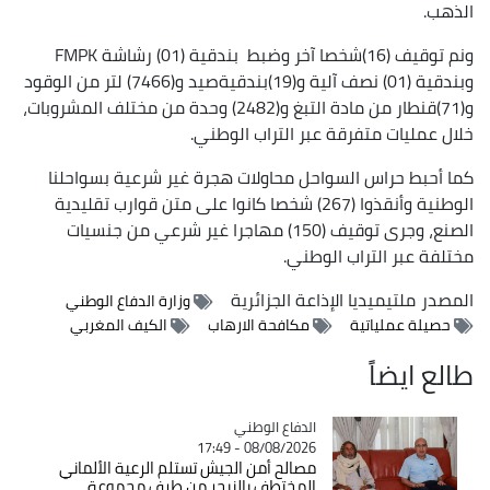
الذهب.
ونم توقيف (16)شخصا آخر وضبط بندقية (01) رشاشة FMPK
وبندقية (01) نصف آلية و(19)بندقيةصيد و(7466) لتر من الوقود
و(71)قنطار من مادة التبغ و(2482) وحدة من مختلف المشروبات،
خلال عمليات متفرقة عبر التراب الوطني.
كما أحبط حراس السواحل محاولات هجرة غير شرعية بسواحلنا
الوطنية وأنقذوا (267) شخصا كانوا على متن قوارب تقليدية
الصنع، وجرى توقيف (150) مهاجرا غير شرعي من جنسيات
مختلفة عبر التراب الوطني.
المصدر
ملتيميديا الإذاعة الجزائرية
وزارة الدفاع الوطني
حصيلة عملياتية
مكافحة الارهاب
الكيف المغربي
طالع ايضاً
Catégorie
الدفاع الوطني
08/08/2026 - 17:49
مصالح أمن الجيش تستلم الرعية الألماني
المختطف بالنيجر من طرف مجموعة