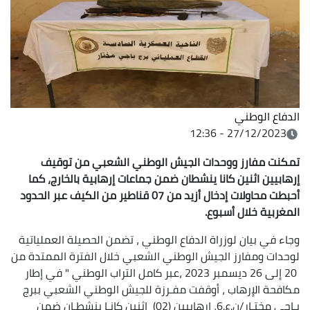
الدفاع الوطني
27/12/2023 - 12:36
تمكنت مفارز ووحدات الجيش الوطني الشعبي من توقيف
إرهابيين اثنين كانا ينشطان ضمن جماعات إرهابية بالخارج، كما
أحبطت محاولات إدخال أزيد من 07 قناطير من الكيف عبر الحدود
المغربية خلال أسبوع.
وجاء في بيان لوزراة الدفاع الوطني ، تضمن الحصيلة العملياتية
لوحدات ومفارز الجيش الوطني الشعبي خلال الفترة الممتدة من
20 إلى 26 ديسمبر 2023 ،عبر كامل التراب الوطني " في إطار
مكافحة الإرهاب ، أوقفت مفـرزة للجيش الوطني الشعبي ببرج
بـاجي مختـار/ن.ع.6، إرهابيين (02) إثنين كانـا ينشطـان ضمن