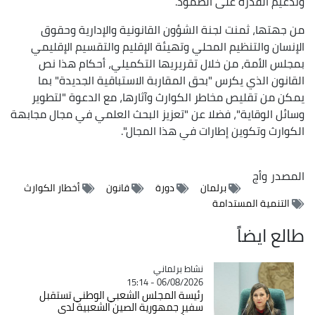
وتدعيم القدرة على الصمود.
من جهتها، ثمنت لجنة الشؤون القانونية والإدارية وحقوق
الإنسان والتنظيم المحلي وتهيئة الإقليم والتقسيم الإقليمي
بمجلس الأمة، من خلال تقريريها التكميلي، أحكام هذا نص
القانون الذي يكرس "بحق المقاربة الاستباقية الجديدة" بما
يمكن من تقليص مخاطر الكوارث وآثارها، مع الدعوة "لتطوير
وسائل الوقاية"، فضلا عن "تعزيز البحث العلمي في مجال مجابهة
الكوارث وتكوين إطارات في هذا المجال".
المصدر
وأج
برلمان
دورة
قانون
أخطار الكوارث
التنمية المستدامة
طالع ايضاً
Catégorie
نشاط برلماني
06/08/2026 - 15:14
رئيسة المجلس الشعبي الوطني تستقبل
سفير جمهورية الصين الشعبية لدى