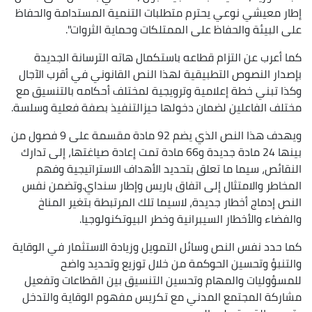
إطار معيشي نوعي يحترم متطلبات التنمية المستدامة والحفاظ
على البيئة والحفاظ على الممتلكات وحماية الثروات".
كما أعرب عن التزام قطاعه باستكمال هاته الترسانة الجديدة
بإصدار النصوص التطبيقية لهذا النص القانوني في أقرب الآجال
وكذا تبني خطة إعلامية وترويجية لمختلف أحكامه بالتنسيق مع
مختلف الفاعلين لضمان دخولها حيزالتنفيذ بصفة فعلية وسلسة.
ويهدف هذا النص الذي يضم 92 مادة مقسمة على 9 فصول من
بينها 24 مادة جديدة و66 مادة تمت إعادة صياغتها، إلى تدارك
النقائص، سيما ما تعلق بتحديد الأهداف الاستراتيجية وفهم
المخاطر والامتثال إلى اتفاق باريس وإطار سنداي.وتضمن نفس
النص إدماج أخطار جديدة، لاسيما تلك المرتبطة بتغير المناخ
والفضاء والأخطار السيبرانية وخطر البيوتكنولوجيا.
كما حدد نفس النص وسائل التمويل وزيادة الاستثمار في الوقاية
والتنبؤ وتحسين الحوكمة من خلال توزيع وتحديد واضح
للمسؤوليات والمهام وتحسين التنسيق بين القطاعات وتفعيل
مشاركة المجتمع المدني مع تكريس مفهوم الوقاية والتدخل