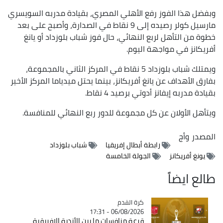
وبفضل هذا الفوز رفع الأهلي المصري، بقيادة مدربه السويسري
مارسيل كولر رصيده إلى 9 نقاط في الصدارة، وأصبح على بعد
خطوة من التأهل لربع النهائي، حال فوز شباب بلوزداد أو يانغ
أفريكانز في مواجهة اليوم.
ويمتلك شباب بلوزداد 5 نقاط في المركز الثاني بالمجموعة،
بفارق الأهداف عن يانغ أفريكانز، بينما يحتل ميدياما المركز الأخير
بقيادة مدربه إيفانز أدوتي برصيد 4 نقاط.
ويتأهل الأولان عن كل مجموعة للدور ربع النهائي للمنافسة.
المصدر
وأج
رابطة أبطال إفريقيا
شباب بلوزداد
يونغ أفريكانز
الجولة الخامسة
طالع ايضاً
Catégorie
كرة القدم
06/08/2026 - 17:31
قرعة منافسات ما بين الأندية الإفريقية