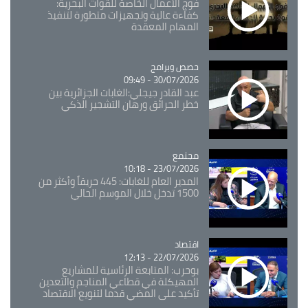
فوج الأعمال الخاصة للقوات البحرية:
كفاءة عالية وتجهيزات متطورة لتنفيذ
المهام المعقدة
Catégorie
حصص وبرامج
30/07/2026 - 09:49
عبد القادر جيجلي:الغابات الجزائرية بين
خطر الحرائق ورهان التشجير الذكي
مجتمع
Catégorie
23/07/2026 - 10:18
المدير العام للغابات: 445 حريقاً وأكثر من
1500 تدخل خلال الموسم الحالي
اقتصاد
Catégorie
22/07/2026 - 12:13
بوحرب: المتابعة الرئاسية للمشاريع
المهيكلة في قطاعي المناجم والتعدين
تأكيد على المضي قدما لتنويع الاقتصاد