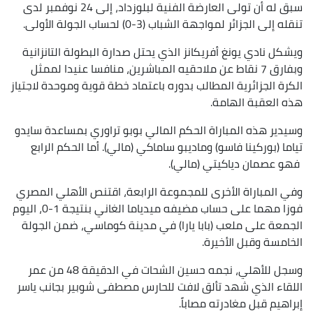
سبق له أن تولى العارضة الفنية لبلوزداد، إلى 24 نوفمبر لدى
تنقله إلى الجزائر لمواجهة الشباب (3-0) لحساب الجولة الأولى.
ويشكل نادي يونغ أفريكانز الذي يحتل صدارة البطولة التانزانية
وبفارق 7 نقاط عن ملاحقيه المباشرين، منافسا عنيدا لممثل
الكرة الجزائرية المطالب بدوره باعتماد خطة قوية وموحدة لاجتياز
هذه العقبة الهامة.
وسيدير هذه المباراة الحكم المالي بوبو تراوري بمساعدة سايدو
تياما (بوركينا فاسو) وماديبو ساماكي (مالي). أما الحكم الرابع
فهو عصمان دياكيتي (مالي).
وفي المباراة الأخرى للمجموعة الرابعة، اقتنص الأهلي المصري
فوزا مهما على حساب مضيفه ميدياما الغاني بنتيجة 1-0، اليوم
الجمعة على ملعب (بابا يارا) في مدينة كوماسي، ضمن الجولة
الخامسة وقبل الأخيرة.
وسجل للأهلي، نجمه حسين الشحات في الدقيقة 48 من عمر
اللقاء الذي شهد تألق لافت للحارس مصطفى شوبير بجانب ياسر
إبراهيم قبل مغادرته مصاباً.