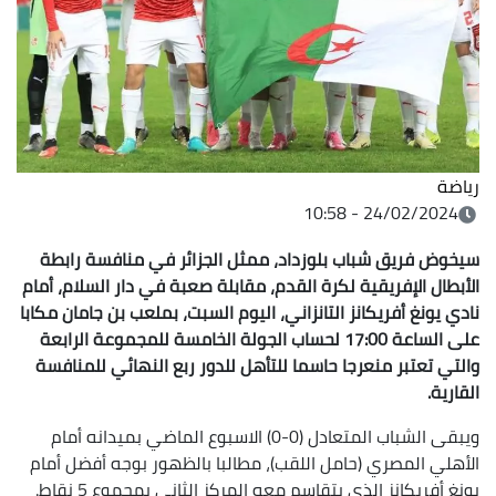
رياضة
24/02/2024 - 10:58
سيخوض فريق شباب بلوزداد، ممثل الجزائر في منافسة رابطة
الأبطال الإفريقية لكرة القدم، مقابلة صعبة في دار السلام، أمام
نادي يونغ أفريكانز التانزاني، اليوم السبت، بملعب بن جامان مكابا
على الساعة 17:00 لحساب الجولة الخامسة للمجموعة الرابعة
والتي تعتبر منعرجا حاسما للتأهل للدور ربع النهائي للمنافسة
القارية.
ويبقى الشباب المتعادل (0-0) الاسبوع الماضي بميدانه أمام
الأهلي المصري (حامل اللقب)، مطالبا بالظهور بوجه أفضل أمام
يونغ أفريكانز الذي يتقاسم معه المركز الثاني بمجموع 5 نقاط.