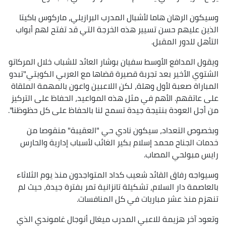
وسيكون الرهان هاما لأشبال المدرب البرازيلي، ماركوس باكيتا
الذين عليهم حسن تسيير هذه الخرجة التي قد تفتح لهم أبواب
التأهل للدور المقبل.
ويقول المدافع الأوسط سفيان بوشار العائد للشباب خلال المركاتو
الشتوي الأخير بعد تجربة قصيرة قضاها مع العربي الكويتي"تبدو
المباراة صعبة لأول وهلة، لكن اللاعبين واعون بالمهمة الملقاة
على عاتقهم. الأهم في مثل هذه المواعيد، الحفاظ على التركيز
من أجل العودة بنتيجة جيدة تسمح لنا بالحفاظ على كل حظوظنا".
وبخصوص التعداد، سيكون نادي حي "العقيبة" منقوصا من
خدمات الجناح محمد إسلام بكير الغائب لأسباب إدارية والحارس
رايس مبولحي المصاب.
وسيواجه رفاق القائد شعيب كداد المتواجدون منذ يوم الثلاثاء
بالعاصمة دار السلام، تشكيلة تانزانية تمر بفترة جيدة، حيث لم
تنهزم منذ عشر مباريات في كل المنافسات.
وتعود آخر هزيمة للاعبي المدرب ميغال أنوجال غاموندي الذي