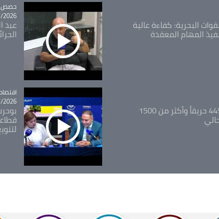
tégorie
حصص و
26 - 09:49
قوات البحرية: كفاءة عالية
عبد ال
فيذ المهام المعقدة
الحرا
اقتصاد
tégorie
26 - 12:13
المدير العام للغابات: 445 حريقاً وأكثر من 1500
بوحرب
حالي
قطاعي
لتنويع