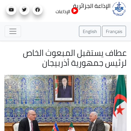
تجاوز
الإذاعة الجزائرية
إلى
الإذاعات
المحتوى
الرئيسي
English
Français
عطاف يستقبل المبعوث الخاص
لرئيس جمهورية أذربيجان