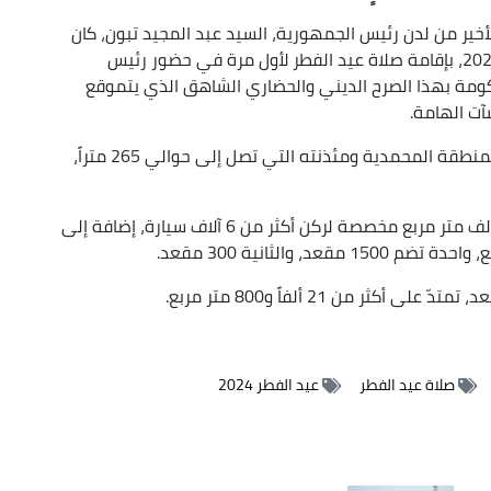
خير من لدن رئيس الجمهورية، السيد عبد المجيد تبون، كان
الموعد خاصاً صباح اليوم الأربعاء العاشر من أفريل 2024، بإقامة صلاة عيد الفطر لأول مرة في حضور رئيس
كومة بهذا الصرح الديني والحضاري الشاهق الذي يتموقع
ت الهامة.
ويمتاز جامع الجزائر بالبهاء الهندسي لجامع الجزائر بمنطقة المحمدية ومئذنته التي تصل إلى حوالي 265 متراً،
ويضم الجامع ثلاثة طوابق تحت الأرض بمساحة 180 ألف متر مربع مخصصة لركن أكثر من 6 آلاف سيارة، إضافة إلى
 من 21 ألفاً و800 متر مربع.‏
صلاة عيد الفطر
عيد الفطر 2024