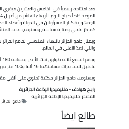
بعد افتتاحه رسمياً في الخامس والعشرين فيفري الأ
الجمهورية كبار المسؤولين في الدولة وأعضاء الح
كمركز علمي ومنارة سياحية، ويستوعب عديد المنشآ
والتي تعدّ الأعلى في العالم.
قاعتين للمحاضرات مساحتهما 16 ألفا و100 متر مربع، واحدة تضم 1500 مقعد، والثانية 300 مقعد.
ويستوعب جامع الجزائر مكتبة تحتوي على ألفي مقعد، تمتدّ على أكثر
رابـح هوادف - ملتيميديا الإذاعة الجزائرية
المصدر
ملتيميديا الإذاعة الجزائرية
جامع الجزائر
طالع ايضاً