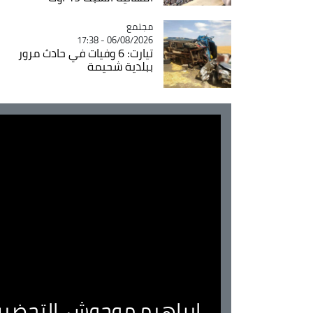
مجتمع
Catégorie
06/08/2026 - 17:38
تيارت: 6 وفيات في حادث مرور
ببلدية شحيمة
ابراهيم موحوش..التحضير 