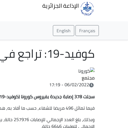
الإذاعة الجزائرية
English
Français
كوفيد-19: تراجع في عدد الاصابات خلال الـ24 ساعة الأخيرة
مجتمع
06/02/2022 - 17:19
سجلت 378 إصابة جديدة بفيروس كورونا (كوفيد-19) و6 وفيات خلال الـ24 ساعة الأخيرة في الجزائر.
فيما تماثل 496 مريضا للشفاء, حسب ما أفاد به, هذا الأحد, بيان لوزارة الصحة.
الإجمالي للوفيات 6646 حالة.