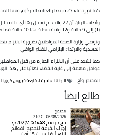
كما تم إحصاء 27 مريضا بالعناية المركزة، وفقا للمصدر ذاته.
(1) إلى 9 حالات و12 ولاية سجلت بها 10 حالات فما فوق.
وتوصي وزارة الصحة المواطنين بضرورة الالتزام بنظ
الجسدية والارتداء الإلزامي للقناع الواقي.
كما تشدد على أن الالتزام الصارم من قبل المواطنين 
عوامل مهمة إلى غاية القضاء نهائيا على هذا الوبا
المصدر
وأج
اللجنة العلمية لمتابعة فيروس كورونا
طالع ايضاً
مجتمع
Catégorie
06/08/2026 - 21:27
حج موسم 1448هـ/2027م:
إجراء القرعة لتحديد القوائم
النهائية السبت 15 أوت