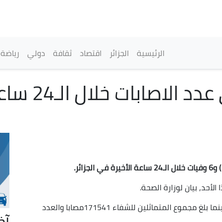
تجاوز
إلى
المحتوى
الرئيسي
القائمة الرئيسية
الرئيسية
الجزائر
اقتصاد
ثقافة
دولي
رياضة
وبذلك، بلغ العدد الإجمالي للإصابات 257976 حالة، بينما بلغ مجموع المتماثلين للشفاء 171541مصابا والعدد
آخ