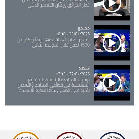
خطر الحرائق ورهان التشجير الذكي
مجتمع
Catégorie
23/07/2026 - 10:18
المدير العام للغابات: 445 حريقاً وأكثر من
1500 تدخل خلال الموسم الحالي
اقتصاد
Catégorie
22/07/2026 - 12:13
بوحرب: المتابعة الرئاسية للمشاريع
المهيكلة في قطاعي المناجم والتعدين
تأكيد على المضي قدما لتنويع الاقتصاد