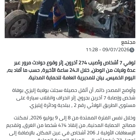
مجتمع
09/07/2026 - 11:28
توفي 7 أشخاص وأصيب 274 آخرون، إثر وقوع حوادث مرور عبر
عدة ولايات من الوطن، خلال الـ24 ساعة الأخيرة, حسب ما أفاد به،
اليوم الخميس، بيان للمديرية العامة للحماية المدنية.
وأوضح المصدر ذاته، أن أثقل حصيلة سجلت بولاية إليزي بوفاة
شخص وإصابة 7 آخرين بجروح، إثر انحراف وانقلاب سيارة على
مستوى الطريق الولائي رقم 2 ، ببلدية ودائرة إيليزي.
وخلال نفس الفترة الممتدة من 8 إلى 9 يوليو 2026، تمكنت
مصالح الحماية المدنية, من إنقاذ 474 شخصا من الغرق, وتقديم
الإسعافات الأولية لـ 206 أشخاص في عين المكان، بالإضافة إلى
تحويل 37 شخصا آخر إلى المراكز الصحية المحلية.