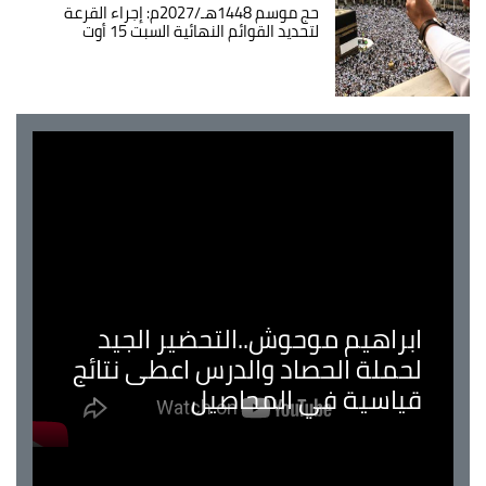
حج موسم 1448هـ/2027م: إجراء القرعة
لتحديد القوائم النهائية السبت 15 أوت
ابراهيم موحوش..التحضير الجيد
لحملة الحصاد والدرس اعطى نتائج
قياسية في المحاصيل