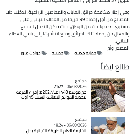
وفي إطار مكافحة حرائق الغابات والمحاصيل الزراعية، تدخلت ذات
المصالح من أجل إخماد 99 حريقا من الغطاء النباتي، على
مستوى عدة ولايات من الوطن، حيث مكن التدخل السريع
والفعال من إخماد تلك الحرائق ومنع انتشارها إلى باقي الغطاء
النباتي.
المصدر
وأج
حماية مدنية
حضيلة
حوادث مرور
طالع ايضاً
مجتمع
Catégorie
06/08/2026 - 21:27
حج موسم 1448هـ/2027م: إجراء القرعة
لتحديد القوائم النهائية السبت 15 أوت
مجتمع
Catégorie
06/08/2026 - 18:24
الخليفة العام للطريقة التجانية يحل