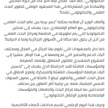
التكنولوجي", كما أنها "تمكن أيضا أكبر عدد من خيرة الباحثين
والأساتذة من المشاركة في هذا المجهود الوطني لتطوير البحث
العلمي والتكنولوجي لبلادنا".
وأضاف الوزير أن قطاعه بمثابة "جسر يربط بين عالم البحث العلمي
والتكنولوجي مع العالم الإقتصادي, حيث يهدف إلى تمكين
التكنولوجيا التي يتم تطويرها في الجامعة ومراكز البحث العلمي
من أجل أن يكون لها مكانا في الأسواق الجزائرية ولما لا الدولية".
كما ذكر بالمجهودات التي تقوم بها الجزائر في المجال وبمختلف
آليات الدعم والتحفيز التي تم وضعها في هذا الإطار, مشيرا إلى
المشروع التمهيدي للقانون المتعلق بإقتصاد المعرفة
والمؤسسات الناشئة (قيد الدراسة) الذي يهدف إلى "تحسين
آليات مرافقة المؤسسات الناشئة والمبتكرة, وتعزيز الانفاق في
مجال البحث العلمي والتطوير ليبلغ 3 بالمئة في غضون السنوات
الخمس المقبلة, فضلا عن ترقية أطر التعاون بين مختلف
المتدخلين بما فيها مراكز البحث والجامعات والمؤسسات
الإقتصادية وتعزيز الإنتقال التكنولوجي".
وعرف هذا اليوم الإعلامي تقديم مداخلات لأعضاء الأكاديمية