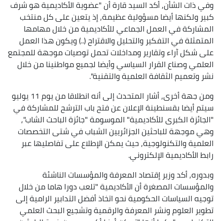
وفي ذات الشأن, أكد السيد قارة أن "عضوية الأكاديمية هو شرف
كبير ولكنها أيضا مسؤولية عظيمة, إذ يتعين على كل منتخب
المشاركة في العمل الجماعي للأكاديمية من خلال مهامها
المتمثلة في التفكير والتحليل والاقتراح (..) ويكون هذا العمل
على شكل آراء وتقارير ومداخلات تحمل توصيات موجهة للمجتمع
العلمي وصناع القرار السياسي وأيضا لجميع مواطنينا من خلال
نشر وتعميم الثقافة العلمية والتقنية".
ومن جهة أخرى, أشار المتحدث إلى أنه انطلاقا من يوم 11 يوليو
سيتم أيضا بقسنطينة الإعلان عن فتح باب الترشح للمشاركة في
"الجائزة الكبرى للأكاديمية" الموسومة "جائزة الباحث الشاب",
وهي موجهة للباحثين الجزائريين الشباب في شتى التخصصات
العلمية والتكنولوجية, حيث يمكن الإطلاع على تفاصليها عبر
رابط الأكاديمية الإلكتروني.
وبدوره, أكد وزير إقتصاد المعرفة والمؤسسات الناشئة
والمؤسسات المصغرة أن الأكاديمية "تلعب دورا هاما من خلال
توجيه السياسات الحكومية نحو اتخاذ أفضل التدابير الرامية إلى
تطوير العلوم ونشر المعرفة والرقمية وتشجيع البحث العلمي