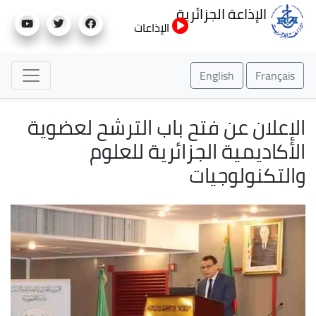
تجاوز
الإذاعة الجزائرية
إلى
الإذاعات
المحتوى
الرئيسي
English
Français
الإعلان عن فتح باب الترشح لعضوية
الأكاديمية الجزائرية للعلوم
والتكنولوجيات