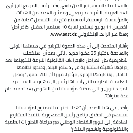
والفعالية الطاقوية, نور الدين ياسع, وكذا رئيس المجمع الجزائري
للغة العربية, الشريف مريبعي, وممثلو العديد من الهيئات
والمؤسسات الرسمية, أنه سيتم فتح باب التسجيل "بداية من
الخميس 11 يوليو ليستمر لغاية 10 سبتمبر المقبل, كآخر أجل",
وهذا عبر الرابط الإلكتروني
www.aast.dz
.
وأشار المتحدث إلى أن هذه الدعوة للترشح في طبعتها الأولى
والهادفة لاختيار 25 عضوا جديدا, تأتي بعد أن استكملت
الأكاديمية كل المراحل والإجراءات القانونية اللازمة لتكوينها بعد
إدراجها كهيئة استشارية في دستور البلاد, وصدور نظامها
الداخلي وتنظيمها الإداري مؤخرا, مبرزا أن ذلك تحقق "بفضل
التعليمات الصارمة التي أسداها رئيس الجمهورية, السيد عبد
المجيد تبون, والتي مكنت مؤسستنا من النهوض بعد تجميد دام
عدة سنوات".
وأكد, في هذا الصدد, أن "هذا الاعتراف الممنوح لمؤسستنا
سيسهم في تحقيق برنامج رئيس الجمهورية لتنفيذ المشاريع
الهادفة إلى تنويع الاقتصاد الوطني مع مراعاة التطورات العلمية
والتكنولوجية وتشجيع الابتكار".