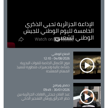
الإذاعة الجزائرية تحيي الذكرى
الخامسة لليوم الوطني للجيش
الوطني الشعبي
Catégorie
الدفاع الوطني
04/08/2026 - 12:10
فوج الأعمال الخاصة للقوات البحرية:
كفاءة عالية وتجهيزات متطورة لتنفيذ
المهام المعقدة
Catégorie
حصص وبرامج
30/07/2026 - 09:49
عبد القادر جيجلي:الغابات الجزائرية بين
خطر الحرائق ورهان التشجير الذكي