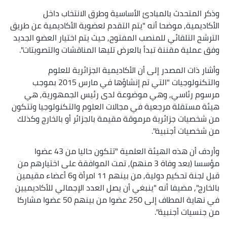
وذكر المتحدث بالمبادئ الأساسية وطرق الانتخاب داخل
الأكاديمية, موضحا أنه "يتم التقدم لعضوية الأكاديمية عن طريق
الترشح التلقائي للمنصب المفتوح, حيث يتم اختيار العضو الجديد
وفق عملية مقننة تبدأ بالعرض تليها المناقشات والتصويتات".
وأشار ذات المصدر إلى أن الأكاديمية الجزائرية للعلوم
والتكنولوجيات "التي تم إنشاؤها في مارس 2015 بموجب
مرسوم رئاسي, وهي موضوعة لدى رئيس الجمهورية, هي
هيئة مستقلة مرجعية في مجالات العلوم والتكنولوجيا وتتكون
من شخصيات جزائرية مرموقة مقيمة بالجزائر أو بالخارج وكذلك
من شخصيات أجنبية".
وأردف أن هذه الهيئة العلمية "تتكون حاليا من 43 عضوا
مؤسسا (بعد وفاة 3 منهم), تمت الموافقة على اختيارهم من
قبل لجنة تحكيم دولية, من بينهم 11 امرأة و6 أعضاء مقيمين
بالخارج", مضيفا أنه "ينبغي أن يصل العدد الإجمالي للأكاديميين
في نهاية المطاف إلى 250 عضوا من بينهم 50 عضوا مشاركا
من جنسيات أجنبية".