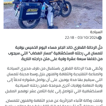
السياحة
03/10/2024 - 22:18
حل
الرحالة القطري خالد الجابر مساء اليوم الخميس بولاية
تلمسان في رحلته الاستكشافية "مسار الهضاب" التي سيجوب
من خلالها سبعة عشرة ولاية على متن دراجته النارية.
وحُظي هذا الرحالة القطري باستقبال من طرف مديري السياحة
والصناعة التقليدية والثقافة والفنون بنزل وسط مدينة تلمسان
التي سيقيم بها مدة يومين، على أن يواصل مشواره لاحقاً إلى
ولاية النعامة وولايات أخرى مبرمجة ضمن رحلته السياحية
الاستكشافية التي تتواصل إلى غاية الثامن عشر نوفمبر المقبل.
ونقلت وكالة الأنباء الجزائرية عن مدير الثقافة والفنون لتلمسان،
أمين بودفلة، أنّه تمّ برمجة لهذا الرحّالة زيارة عدة معالم سياحية