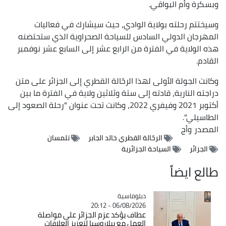
وبسكرة وأم البواقي.
وسيختتم رحلته بولاية الوادي، حيث سيشارك في فعاليات
المهرجان الدولي السادس للسياحة الصحراوية الذي ستحتضنه
هذه الولاية في الفترة من الرابع عشر إلى السابع عشر نوفمبر
القادم.
وكانت الجولة الأولى لهذا الرحّالة القطري إلى الجزائر على متن
دراجته النارية، قادته إلى ستة وثلاثين ولاية في الفترة ما بين
أكتوبر 2021 وفيفري 2022، وكانت تحت عنوان "رحلة الصعود إلى
الطاسيلي".
المصدر
وأج
الرحّالة القطري خالد الجابر
تلمسان
الجزائر
السياحة الجزائرية
طالع ايضاً
Catégorie
دبلوماسية
06/08/2026 - 20:12
عطاف يؤكد عزم الجزائر على مواصلة
العمل مع بيلاروسيا لتعزيز العلاقات