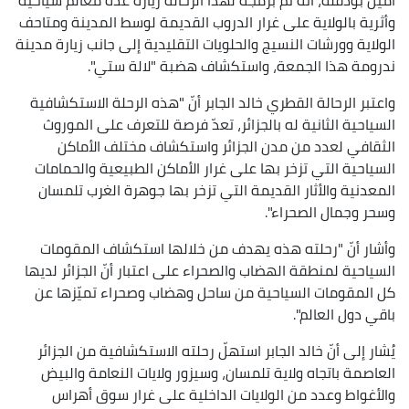
وأثرية بالولاية على غرار الدروب القديمة لوسط المدينة ومتاحف
الولاية وورشات النسيج والحلويات التقليدية إلى جانب زيارة مدينة
ندرومة هذا الجمعة، واستكشاف هضبة "لالة ستي".
واعتبر الرحالة القطري خالد الجابر أنّ "هذه الرحلة الاستكشافية
السياحية الثانية له بالجزائر، تعدّ فرصة للتعرف على الموروث
الثقافي لعدد من مدن الجزائر واستكشاف مختلف الأماكن
السياحية التي تزخر بها على غرار الأماكن الطبيعية والحمامات
المعدنية والأثار القديمة التي تزخر بها جوهرة الغرب تلمسان
وسحر وجمال الصحراء".
وأشار أنّ "رحلته هذه يهدف من خلالها استكشاف المقومات
السياحية لمنطقة الهضاب والصحراء على اعتبار أنّ الجزائر لديها
كل المقومات السياحية من ساحل وهضاب وصحراء تميّزها عن
باقي دول العالم".
يُشار إلى أنّ خالد الجابر استهلّ رحلته الاستكشافية من الجزائر
العاصمة باتجاه ولاية تلمسان، وسيزور ولايات النعامة والبيض
والأغواط وعدد من الولايات الداخلية على غرار سوق أهراس