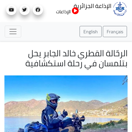
تجاوز
الإذاعة الجزائرية
إلى
الإذاعات
المحتوى
الرئيسي
English
Français
الرحّالة القطري خالد الجابر يحل
بتلمسان في رحلة استكشافية