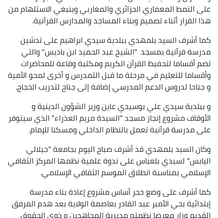
على النمط المعماري الجزائري والمغاربي وينبغي الاستلهام من
هذا القرار أثناء تصميم وبناء المساجد والمدارس القرآنية.
كما أشرف السيد بلمهدي ببلدية سيدي ابراهيم على تدشين
مدرسة قرآنية بمسجد "الشيخ عبد الحميد ابن باديس" والتي
تضم أقساما لتحفيظ القرآن الكريم ومكتبة وقاعة للمحاضرات
وأقساما للتعليم في مرحلة ما قبل التمدرس و أخرى لمحو الأمية
و جناحا لدروس الدعم المدرسي إضافة إلى جناح لتدريب الحجاج.
و ببلدية سيدي علي بوسيدي عاين وزير الشؤون الدينية و
الأوقاف مشروع إنجاز مسجد "السيدة مريم العذراء" الذي سيتوفر
على مدرسة قرآنية تعمل بالنظام الداخلي ومسكنا للإمام.
وكان السيد بلمهدي قد أشرف صباح اليوم بجامعة "جيلالي
اليابس" لسيدي بلعباس على ندوة علمية نظمها المركز الثقافي
الإسلامي بمناسبة انطلاق الموسم الثقافي الإسلامي.
كما أشرف على وضع حجر أساس مشروع إعادة بناء مدرسة
إبتدائية بحي الأمير عبد القادر بعاصمة الولاية بعد هدم المرفق
القديم وزار معرضا نظمته مديرية المجاهدين و ذوي الحقوق