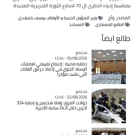
بمناسبة إحياء الذكرى ال 70 لاندلاع الثورة التحريرية المجيدة.
المصدر
وأج
وزير الشؤون الدينية و الأوقاف يوسف بلمهدي
الطابع المعماري
المساجد
طالع ايضاً
مجتمع
Catégorie
05/08/2026 - 12:54
حماية مدنية : إجتماع تقييمي لعمليات
الإسناد الجوي في إخماد حرائق الغابات
التي نشبت مؤخرا
مجتمع
Catégorie
02/08/2026 - 12:45
حوادث المرور: وفاة شخصين و إصابة 324
آخرين خلال الـ24 ساعة الأخيرة
مجتمع
Catégorie