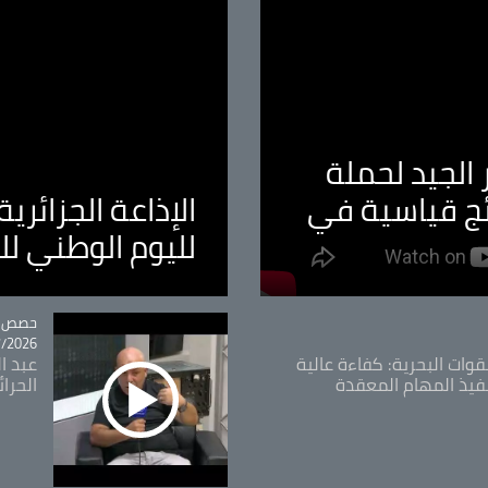
الجيد لحملة
ئج قياسية في
الإذاعة الجزائر
لليوم الوطني ل
tégorie
حصص و
26 - 09:49
قوات البحرية: كفاءة عالية
عبد ال
فيذ المهام المعقدة
الحرا