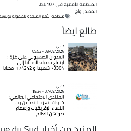
المنظمة الأممية في 107بلدا.
المصدر
وأج
منظمة الأمم المتحدة للطفولة يونيس
طالع ايضاً
دولي
Catégorie
08/08/2026 - 09:52
العدوان الصهيوني على غزة :
ارتفاع حصيلة الضحايا إلى
73384 شهيدا و 174242 مصابا
دولي
Catégorie
07/08/2026 - 18:34
المنتدى الاجتماعي العالمي:
دعوات لتعزيز التضامن بين
النساء الإفريقيات وإسماع
صوتهن للعالم
المزيد من أخبار Afrique du Sud