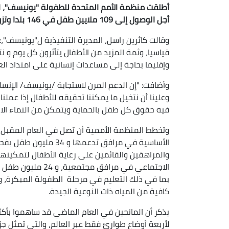
أطلقت منظمة الأمم المتحدة للطفولة "يونيسف
"
أجل الوصول إلى 109 ملايين طفل في 146 بلدا وتزويدهم بالمساعدات المنقذة للأرواح في عام 2025
وقالت كاثرين راسل، المديرة التنفيذية ل"يونيسف"،: 
وإقليما بحاجة إلى مساعدات إنسانية على امتداد العا
وأضافت: "إن الدعم المرن لاستجابة /يونيسف/ الإنسان
وعلينا أن نتخيل ما يمكننا تحقيقه للأطفال إذا عمل
فيه حقوق كل طفل بالحماية ويتمكن من النماء الازد
والمراهقين والقائمين على رعاية الأطفال لتمكين
الاجتماعي في مراف
كافية من المياه ذات النوعية الجيدة.