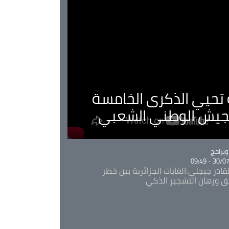
ية تحيي الذكرى الخامسة
لجيش الوطني الشعبي
Ca
برامج
30/07/20
قادر جيجلي:الغابات الجزائرية بين خطر
ئق ورهان التشجير الذكي