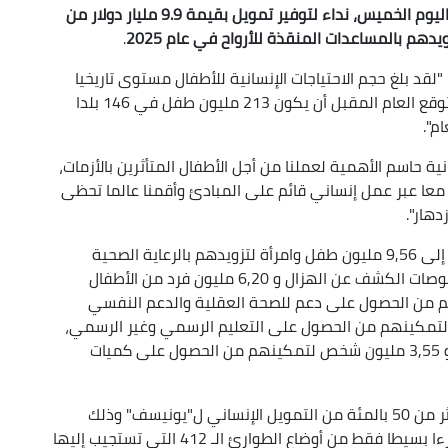
، اليوم الخميس، نداء لتوفير تمويل بقيمة 9.9 مليار دولار من
.
"لقد بلغ حجم الاحتياجات الإنسانية للأطفال مستوى تاريخيا
قياسيا، وثمة المزيد من الأطفال يتأثرون كل يوم و نتوقع العام المقبل أن يكون 213 مليون طفل في 146 بلدا
م".
ية حاسم الأهمية لعملنا من أجل الأطفال المتأثرين بالأزمات،
نا معا عبر عمل إنساني قائم على المبادئ وأقمنا عالما تحظى
هار".
وتخطط المنظمة الأممية أن تصل في العام المقبل إلى 9,56 مليون طفل وامرأة لتزويدهم بالرعاية الصحية
الأساسية في مرافق تدعمها و 34 مليون طفل بفحوصات الكشف عن الهزال و 6,20 مليون فرد من الأطفال
هم من الحصول على دعم للصحة العقلية والدعم النفسي
ق مجتمعية، و 24 مليون طفل لتمكينهم من الحصول على التعليم الرسمي وغير الرسمي،
بما في ذلك التعليم في مرحلة الطفولة المبكرة، و 3,55 مليون شخص لتمكينهم من الحصول على كميات
يذكر أن المانحين في العام الماضي قد ساهموا بأكثر من 50 بالمئة من التمويل الإنساني ل"يونيسف" وذلك
لأربعة أوضاع طوارئ فقط عبر العالم، والتي تمثل جزءا بسيطا فقط من أوضاع الطوارئ الـ 412 التي تستجيب إليها