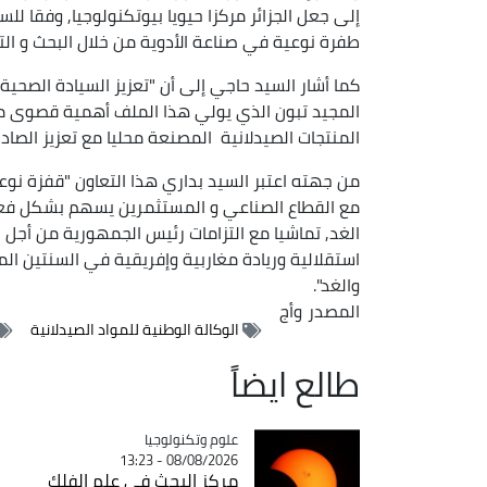
إلى جعل الجزائر مركزا حيويا بيوتكنولوجيا, وفقا 
طفرة نوعية في صناعة الأدوية من خلال البحث و التطوير ال
كما أشار السيد حاجي إلى أن "تعزيز السيادة الصحية
المجيد تبون الذي يولي هذا الملف أهمية قصوى من
المنتجات الصيدلانية المصنعة محليا مع تعزيز الصادر
من جهته اعتبر السيد بداري هذا التعاون "قفزة نو
مع القطاع الصناعي و المستثمرين يسهم بشكل فعال 
الغد, تماشيا مع التزامات رئيس الجمهورية من أجل ا
استقلالية وريادة مغاربية وإفريقية في السنتين الم
والغد".
المصدر
وأج
الوكالة الوطنية للمواد الصيدلانية
طالع ايضاً
Catégorie
علوم وتكنولوجيا
08/08/2026 - 13:23
مركز البحث في علم الفلك