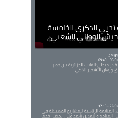
ية تحيي الذكرى الخامسة
لجيش الوطني الشعبي
Ca
برامج
30/07/20
قادر جيجلي:الغابات الجزائرية بين خطر
ئق ورهان التشجير الذكي
Ca
22/07/20
: المتابعة الرئاسية للمشاريع المهيكلة في
 المناجم والتعدين تأكيد على المضي قدما