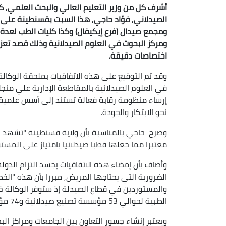
أشرف كل من وزير التعليم العالي والبحث العلمي, كما
الصيدلاني, فؤاد حاجي, هذا السبت بقسنطينة على إمض
ومجمع صيدال (فرع إيكيفال) وكذا كليات الطب لعدة 
ومركز البحوث في العلوم الصيدلانية وذلك قصد تعز
اختصاصات دقيقة.
وقد تم التوقيع على هذه الاتفاقيات بملحقة الوكال
في العلوم الصيدلانية بالمقاطعة الإدارية علي منج
إرساء منظومة رقابة فعالة تستند إلى أسس علمية و
نحو الابتكار والجودة.
وصرح حاجي بالمناسبة بأن ولاية قسنطينة "تشهد نه
معتبرا مما جعلها قطبا صيدلانيا بامتياز على المست
وأضاف بأن إمضاء هذه الاتفاقيات يجسد التزام الدول
الضرورية التي يحتاجها المريض, مبرزا بأن هذه "الخ
والمستوردين في قطاع الصيدلة إذ ستوفر الوكالة خ
الطبية لحوالي 53 مؤسسة تصنيع صيدلانية و74 مؤسسة استيراد مع تغطية اختصاصها الإقليمي لـ16 ولاية.
ويعتبر إنشاء جسور التعاون بين الجامعات ومراكز ا