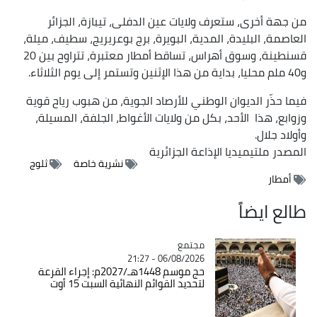
من جهة أخرى، ستعرف ولايات عين الدفلى، تيبازة، الجزائر
العاصمة، البليدة، المدية، البويرة، برج بوعريريج، سطيف، ميلة،
قسنطينة، وسوق أهراس، تساقط أمطار معتبرة، تتراوح بين 20
و40 ملم محليا، بداية من هذا الإثنين وتستمر إلى يوم الثلاثاء.
فيما حذّر الديوان الوطني للأرصاد الجوية، من هبوب رياح قوية
وزوابع، هذا الأحد، بكل من ولايات الأغواط، الجلفة، المسيلة،
وأولاد جلال.
المصدر
ملتيميديا الإذاعة الجزائرية
نشرية خاصة
ثلوج
أمطار
طالع ايضاً
مجتمع
Catégorie
06/08/2026 - 21:27
حج موسم 1448هـ/2027م: إجراء القرعة
لتحديد القوائم النهائية السبت 15 أوت