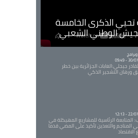
ية تحيي الذكرى الخامسة
لجيش الوطني الشعبي
Ca
برامج
30/07/20
قادر جيجلي:الغابات الجزائرية بين خطر
ئق ورهان التشجير الذكي
Ca
22/07/20
: المتابعة الرئاسية للمشاريع المهيكلة في
 المناجم والتعدين تأكيد على المضي قدما
 الاقتصاد