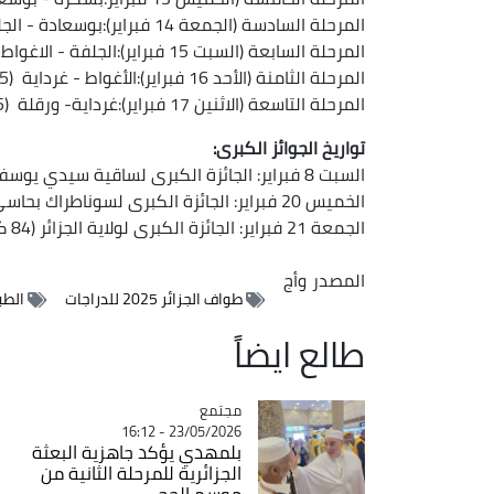
المرحلة السادسة (الجمعة 14 فبراير):بوسعادة - الجلفة (115 كلم)
المرحلة السابعة (السبت 15 فبراير):الجلفة - الاغواط (5ر107 كلم)
المرحلة الثامنة (الأحد 16 فبراير):الأغواط - غرداية (5ر197 كلم)
المرحلة التاسعة (الاثنين 17 فبراير):غرداية- ورقلة (5ر189كلم)
تواريخ الجوائز الكبرى:
السبت 8 فبراير: الجائزة الكبرى لساقية سيدي يوسف (122 كلم)
الخميس 20 فبراير: الجائزة الكبرى لسوناطراك بحاسي مسعود (141 كلم)
الجمعة 21 فبراير: الجائزة الكبرى لولاية الجزائر (84 كلم)
المصدر
وأج
طواف الجزائر 2025 للدراجات
الطبع
طالع ايضاً
مجتمع
Catégorie
23/05/2026 - 16:12
بلمهدي يؤكد جاهزية البعثة
الجزائرية للمرحلة الثانية من
موسم الحج