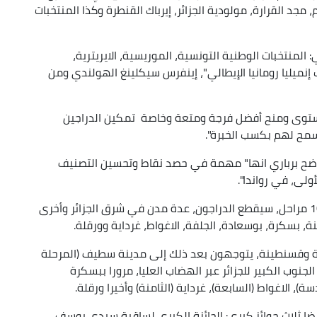
مجد القرارة، مولودية الجزائر، إيرباك القنطرة وكذا المنتخبات
ي الطواف فهي: المنتخبات الوطنية التونسية، الموريسية، الايريترية،
إنميليا رومانيا الإيطالي"، إينفرس سيكلينغ الهولندي ومن
لمستوى ومنح أفضل فرجة ومتعة وخاصة تمكين الدراجين
سمح لهم بكسب الخبرة".
ضح برباري انها" مهمة في حصد نقاط وتحسين التصنيف
وفي دورة تبلغ مسافتها الإجمالية 1404 كلم، من 10 مراحل، سيقطع الدراجون، عدة مدن في شرق الجزائر وأخرى
، بسكرة، بوسعادة، الجلفة، الاغواط، غرداية وورقلة.
لمة وقسنطينة، يتوجهون بعد ذلك إلى مدينة سطيف (المرحلة
و الجنوب الكبير للجزائر عبر الهضاب العليا، مرورا ببسكرة
ة)، الاغواط (السابعة)، غرداية (الثامنة) وأخيرا ورقلة.
20، برمج المنظمون أيضا ثلاث جوائز كبرى: الجائزة الكبرى لساقية سيدي يوسف