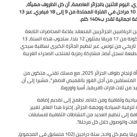
اري، اليوم الاثنين بالجزائر العاصمة، أن كل الظروف مهيأة،
لإنجاح الطبعة الـ25 لطواف الجزائر 2025، المقرر في 10 مراحل في الفترة الممتدة من 9 إلى 18 فيفري، عبر 13
ية تقدر ب1404 كلم.
لرياضيين الجزائريين المنعقد بقاعة المحاضرات التابعة
لملعب 5 جويلية الأولمبي بالعاصمة: " القافلة المتكونة من 17 فريقا يمثلون 12 بلدا، ستجوب هذه السنة، 13
ق تاريخي من تونس، عبر تنظيم الجائزة الكبرى لساقية سيدي
. هذه الطبعة تسجل أيضا، مشاركة رمزية لمنتخب الصحراء الغربية
وأضاف رئيس الهيئة الفدرالية أن "كل الظروف مهيأة لإنجاح طواف الجزائر 2025، مع مسلك تقني، متكون من
المتسلقين من أجل الفوز بالقميص الاصفر"، مشيرا إلى أن
ثلاث قارات (افريقيا، أسيا واوروبا).
 سياحية وثقافية ومن خلاله، نطمح إلى تقديم إضافة
ترقية السياحة ووجهة الجزائر، إخترنا هذا العام، تغيير
إضافة إلى تنظيم العديد من النشاطات الثقافية (مسابقات
قات والوصول خلال كل مرحلة".
وبالنسبة لطبعة الـ25 لطواف الجزائر، سيشارك 17 فريقا يضم كل واحد، ستة دراجين (102 متسابق في المجموع)،