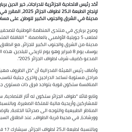
أكد رئيس الاتحادية الجزائرية للدراجات، خير الدين برب
مدينة في الشرق والجنوب الكبير للوطن، على مسافة اجمال
وصرح برباري في منتدى المنظمة الوطنية للصحفيين ا
مدينة من الشرق والجنوب الكبير للجزائر، مع انطلا
يوسف يوم 8 فبراير وهو يوم تاريخي للبلدين
المدعو كضيف شرف لطواف الجزائر 2025".
مراحل مستوية تساعد الدراجين واخرى جبلية تناسب 
المنافسة ستكون قوية بتواجد فرق ذات مستوى جيد من 
وتابع قائلا "طواف الجزائر ستكون له أثار اقتصادية،
للمشاركين وأريحية مالية للملكة الصغيرة. وبالنسبة ل
المناظر الطبيعية والتوجه الى صحرائنا الخلابة، بال
وورشات)، في محيط قرية الطواف، عند انطلاق السبا