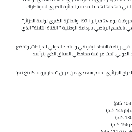
بتونس (السبت 8 فبراير)، إحياء لأحداث 8 فبراير 1958 التي شهدتها هذه المدينة، الجائزة الكبرى لسوناطراك
مسعود (الخميس20 فبراير)، تخليدا لذكرى تأميم المحروقات يوم 24 فبراير 1971 والجائزة الكبرى لولاية الجزائر"
تخليدا لروح الصحفي بالقسم الرياضي بالإذاعة الوطنية " القناة الثلاثة" الذي
 في رزنامة الاتحاد الإفريقي والاتحاد الدولي للدراجات، وتخضع
حاد الدولي، تحت مراقبة محافظي السباق الذي يترأسه