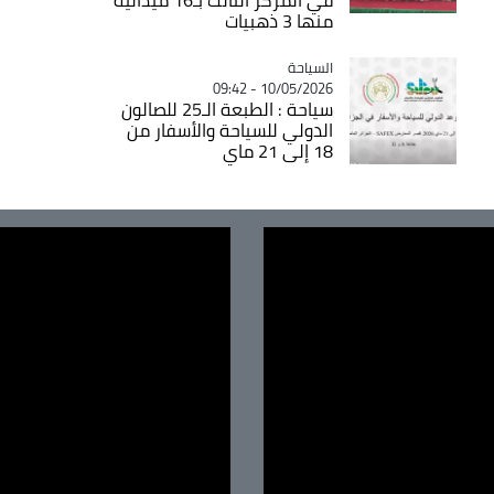
منها 3 ذهبيات
السياحة
Catégorie
10/05/2026 - 09:42
سياحة : الطبعة الـ25 للصالون
الدولي للسياحة والأسفار من
18 إلى 21 ماي