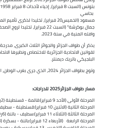
بحاسي
جمال بوكرشة" (السبت 22 فبراير)، 
وافته المنية في سنة 2023.
يذكر أن طواف الجزائر والجوائز الثلاث الكبرى، مدرجة
لقوانين الاتحادية الجزائرية للاختصاص ونظيرها الات
البلجيكي باتريك ديمنتر.
وتوج بطواف الجزائر 2024، الذي جرى بغرب الوطن، الدراج الجزائري نسيم سعيدي من فريق "مدار بروسيكلينغ تيم".
مسار طواف الجزائر2025 للدراجات:
المرحلة الأولى (الأحد 9 فبراير):قالمة - قسنطينة (2ر103 كلم)
المرحلة الثانية (الاثنين 10 فبراير):قسنطينة - سطيف (5ر145 كلم)
المرحلة الثالثة (الثلاثاء 11 فبراير):سطيف - باتنة (6ر130 كلم)
المرحلة الرابعة (الأربعاء 12 فبراير):باتنة - بسكرة (3ر156 كلم)
المرحلة الخامسة (الخميس 13 فبراير:بسكرة - بوسعادة (2ر171 كلم)