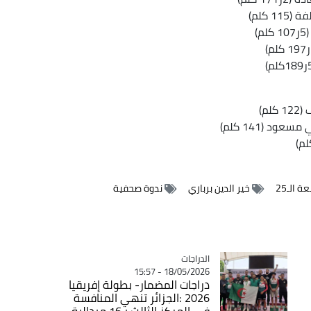
ة الـ25
خير الدين برباري
ندوة صحفية
الدراجات
Catégorie
18/05/2026 - 15:57
دراجات المضمار- بطولة إفريقيا
2026 :الجزائر تنهي المنافسة
في المركز الثالث بـ16 ميدالية