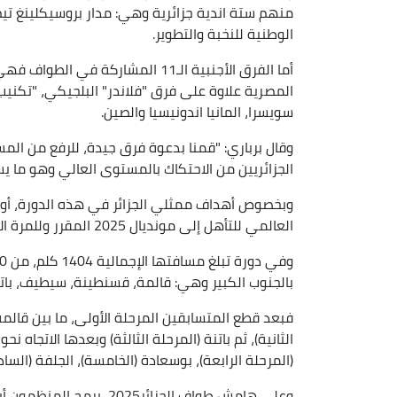
منهم ستة اندية جزائرية وهي: مدار بروسيكلينغ تيم، 
الوطنية للنخبة والتطوير.
أما الفرق الأجنبية الـ11 المشاركة ف
المصرية علاوة على فرق "فلاندر" البلجيكي، "تكنيب 
سويسرا، المانيا اندونيسيا والصين.
وقال برباري: "قمنا بدعوة فرق جيدة، للرفع من ا
الجزائريين من الاحتكاك بالمستوى العالي وهو ما ي
وبخصوص أهداف ممثلي الجزائر في هذه الدورة، أو
العالمي للتأهل إلى مونديال 2025 المقرر وللمرة الأولى، في رواندا".
بالجنوب الكبير وهي: قالمة، قسنطينة، سيطيف، باتنة
فبعد قطع المتسابقين المرحلة الأولى، ما بين قا
الثانية)، ثم باتنة (المرحلة الثالثة) وبعدها الاتجاه نح
(المرحلة الرابعة)، بوسعادة (الخامسة)، الجلفة (السادس
وعلى هامش طواف الجزائر25