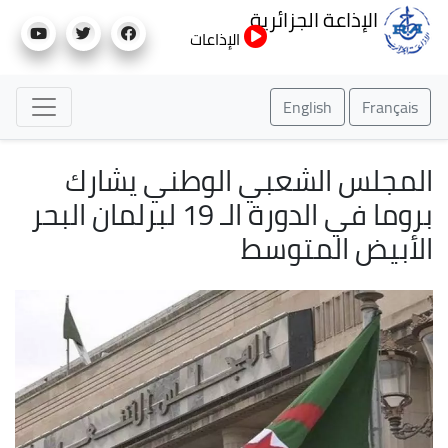
تجاوز
الإذاعة الجزائرية
إلى
الإذاعات
المحتوى
الرئيسي
English
Français
المجلس الشعبي الوطني يشارك
بروما في الدورة الـ 19 لبرلمان البحر
الأبيض المتوسط