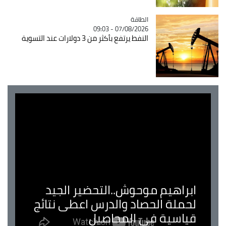
الطاقة
Catégorie
07/08/2026 - 09:03
النفط يرتفع بأكثر من 3 دولارات عند التسوية
ابراهيم موحوش..التحضير الجيد
لحملة الحصاد والدرس اعطى نتائج
قياسية في المحاصيل