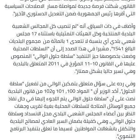
القانون, شكلت فرصة جديدة لمواصلة مسار الاصلاحات السياسية
التي أقرها رئيس الجمهورية ضمن التعديل الدستوري الأخير".
وأضاف في ذات السياق, أنه "تم تنصيب كل المجالس الشعبية
البلدية المنتخبة وكل الهيئات التمثيلية باستثناء 17 مجلس
شعبي بلدي أي بنسبة لا تتعدى 1 بالمائة من مجموع البلديات
البالغ 1541", مشيرا في هذا الصدد إلى أن "السلطات المحلية
وضعت بخصوصها حيز التنفيذ "سلطة حلول الوالي" المنصوص
عليها في القانون 10-11 المؤرخ في 2011 المتعلق بالبلدية
وهي تسير حاليا بشكل ممتاز".
وفي رده على سؤال متعلق بتمكين الوالي من تفعيل "سلطة
الحلول", أكد الوزير أن " المواد 100, 101 و102 من قانون البلدية
نصت على أن "سلطة حلول الوالي يتم اللجوء إليها في حال نفاذ
جميع الوسائل المتاحة للسلطات المحلية بغية تقريب وجهات
النظر بين أعضاء المجلس الشعبي البلدي محل الانسداد وسلطة
حلول الوالي, وهي كفيلة بضمان السير العادي لمصالح البلدية
والتكفل بانشغالات المواطنين لاسيما ما تعلق بتنفيذ البرنامج
التنموي".