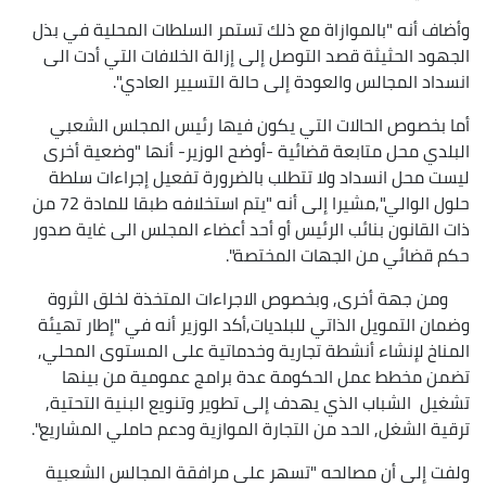
وأضاف أنه "بالموازاة مع ذلك تستمر السلطات المحلية في بذل
الجهود الحثيثة قصد التوصل إلى إزالة الخلافات التي أدت الى
انسداد المجالس والعودة إلى حالة التسيير العادي".
أما بخصوص الحالات التي يكون فيها رئيس المجلس الشعبي
البلدي محل متابعة قضائية -أوضح الوزير- أنها "وضعية أخرى
ليست محل انسداد ولا تتطلب بالضرورة تفعيل إجراءات سلطة
حلول الوالي",مشيرا إلى أنه "يتم استخلافه طبقا للمادة 72 من
ذات القانون بنائب الرئيس أو أحد أعضاء المجلس الى غاية صدور
حكم قضائي من الجهات المختصة".
ومن جهة أخرى, وبخصوص الاجراءات المتخذة لخلق الثروة
وضمان التمويل الذاتي للبلديات,أكد الوزير أنه في "إطار تهيئة
المناخ لإنشاء أنشطة تجارية وخدماتية على المستوى المحلي,
تضمن مخطط عمل الحكومة عدة برامج عمومية من بينها
تشغيل الشباب الذي يهدف إلى تطوير وتنويع البنية التحتية,
ترقية الشغل, الحد من التجارة الموازية ودعم حاملي المشاريع".
ولفت إلى أن مصالحه "تسهر على مرافقة المجالس الشعبية