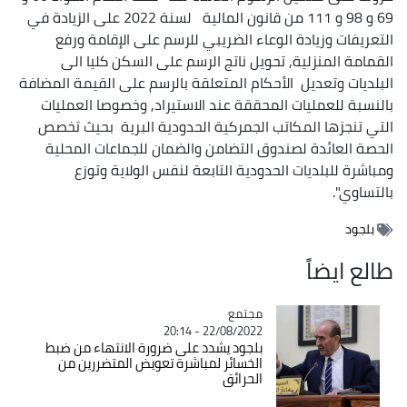
69 و 98 و 111 من قانون المالية لسنة 2022 على الزيادة في
التعريفات وزيادة الوعاء الضريبي للرسم على الإقامة ورفع
القمامة المنزلية, تحويل ناتج الرسم على السكن كليا الى
البلديات وتعديل الأحكام المتعلقة بالرسم على القيمة المضافة
بالنسبة للعمليات المحققة عند الاستيراد, وخصوصا العمليات
التي تنجزها المكاتب الجمركية الحدودية البرية بحيث تخصص
الحصة العائدة لصندوق التضامن والضمان للجماعات المحلية
ومباشرة للبلديات الحدودية التابعة لنفس الولاية وتوزع
بالتساوي".
بلجود
طالع ايضاً
مجتمع
Catégorie
22/08/2022 - 20:14
بلجود يشدد على ضرورة الانتهاء من ضبط
الخسائر لمباشرة تعويض المتضررين من
الحرائق