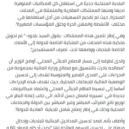
البلدية المنتخبة حديثا في استغلال كل الامكانيات المتوفرة
لديها ومنها الممتلكات العقارية والمتمثلة في المحلات
المنجزة, حيث تم تقديم التسهيلات من أجل استغلالها في
مختلف الأنشطة والمهن الحرة وخلق المؤسسات الصغيرة".
وفي إطار تثمين هذه الممتلكات -يقول السيد بلجود-" تم تحويل
ملكية هذه المحلات من الملكية الخاصة للدولة إلى الأملاك
الخاصة للبلديات ووضعها تحت تصرف المستفيدين".
ولدى تطرقه إلى مسار الاصلاح الجبائي المحلي, أوضح الوزير أن
"مصالحه بادرت بالتنسيق مع مصالح وزارة المالية بمجموعة من
الاجراءات على المدى القصير والمتوسط تهدف إلى تحسين
الوضعية المالية للجماعات المحلية, حيث تهدف هذه الإجراءات
أساسا إلى تبسيط النظام الجبائي المحلي واعتماد ميكانيزمات
جديدة في تسييره لضمان حسن أدائه, الى جانب إعادة النظر في
توزيع ناتج الضرائب المباشر وغير المباشر بين الدولة والجماعات
المحلية وذلك في إطار إصلاح شامل للجباية العادية للدولة".
وأضاف بأنه, قصد تحسين المداخيل الجبائية للبلديات وإدخال
مرونة على تحسين الرسوم العائدة لها "نصت أحكام المواد 60 و