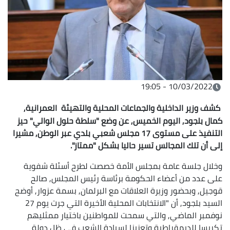
10/03/2022 - 19:05
كشف وزير الداخلية والجماعات المحلية والتهيئة العمرانية,
كمال بلجود, اليوم الخميس, عن وضع "سلطة حلول الوالي" حيز
التنفيذ على مستوى 17 مجلس شعبي بلدي عبر الوطن, مشيرا
إلى أن تلك المجالس تسير حاليا بشكل "ممتاز".
وخلال جلسة عامة بمجلس الأمة خصصت لطرح أسئلة شفوية
على عدد من أعضاء الحكومة برئاسة رئيس المجلس, صالح
قوجيل, وبحضور وزيرة العلاقات مع البرلمان, بسمة عزوار, أوضح
السيد بلجود, أن "الانتخابات المحلية الأخيرة التي جرت يوم 27
نوفمبر الماضي, والتي سمحت للمواطنين باختيار ممثليهم
تكريسا للديمقراطية وتعزيزا لسيادة الشعب في ظل دولة