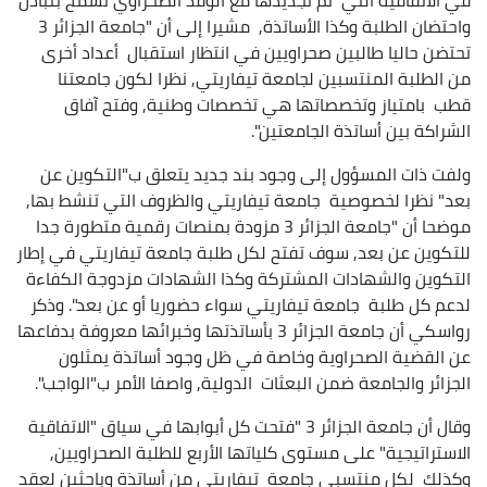
واحتضان الطلبة وكذا الأساتذة, مشيرا إلى أن "جامعة الجزائر 3
تحتضن حاليا طالبين صحراويين في انتظار استقبال أعداد أخرى
من الطلبة المنتسبين لجامعة تيفاريتي, نظرا لكون جامعتنا
قطب بامتياز وتخصصاتها هي تخصصات وطنية, وفتح آفاق
الشراكة بين أساتذة الجامعتين".
ولفت ذات المسؤول إلى وجود بند جديد يتعلق ب"التكوين عن
بعد" نظرا لخصوصية جامعة تيفاريتي والظروف التي تنشط بها,
موضحا أن "جامعة الجزائر 3 مزودة بمنصات رقمية متطورة جدا
للتكوين عن بعد, سوف تفتح لكل طلبة جامعة تيفاريتي في إطار
التكوين والشهادات المشتركة وكذا الشهادات مزدوجة الكفاءة
لدعم كل طلبة جامعة تيفاريتي سواء حضوريا أو عن بعد". وذكر
رواسكي أن جامعة الجزائر 3 بأساتذتها وخبرائها معروفة بدفاعها
عن القضية الصحراوية وخاصة في ظل وجود أساتذة يمثلون
الجزائر والجامعة ضمن البعثات الدولية, واصفا الأمر ب"الواجب".
وقال أن جامعة الجزائر 3 "فتحت كل أبوابها في سياق "الاتفاقية
الاستراتيجية" على مستوى كلياتها الأربع للطلبة الصحراويين,
وكذلك لكل منتسبي جامعة تيفاريتي من أساتذة وباحثين لعقد