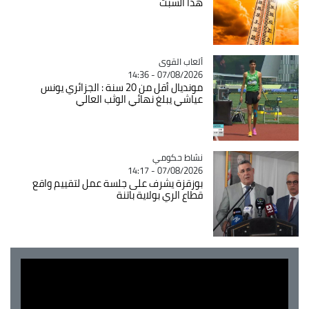
هذا السبت
Catégorie
ألعاب القوى
07/08/2026 - 14:36
مونديال أقل من 20 سنة : الجزائري يونس
عياشي يبلغ نهائي الوثب العالي
Catégorie
نشاط حكومي
07/08/2026 - 14:17
بوزقزة يشرف على جلسة عمل لتقييم واقع
قطاع الري بولاية باتنة