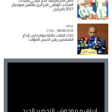
كأس أمم إفريقيا: انجاز تاريخي لسيدات
المنتخب الوطني الجزائري بالتأهل لمونديال
2027 بالبرازيل
عدالة
Catégorie
08/08/2026 - 21:04
حادث انقلاب حافلة ببومرداس: إيداع
المتهمين رهن الحبس المؤقت
ابراهيم موحوش..التحضير الجيد