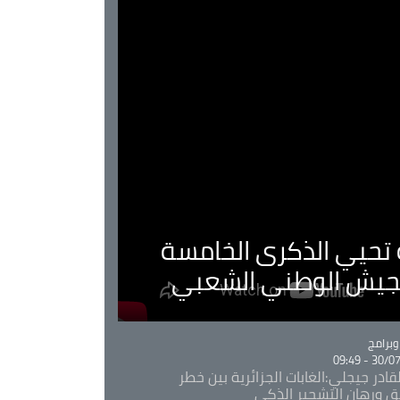
ية تحيي الذكرى الخامسة
لجيش الوطني الشعبي
Ca
برامج
30/07/20
قادر جيجلي:الغابات الجزائرية بين خطر
ئق ورهان التشجير الذكي