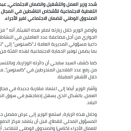
شدد وزير العمل والتشغيل والضمان الاجتماعي, عبد
التغطية الاجتماعية للأشخاص الناشطين في المجال ا
الصندوق الوطني للضمان الاجتماعي لغير الأجراء.
وأوضح الوزير خلال زيارته لمقر هذه الهيئة, أنه "
الجواري من أجل مضاعفة عدد العاملين في النشاطات
داعيا مسؤولي المديرية العامة لـ"كاسنوس" إلى "ت
بما يضمن توفير الحماية الاجتماعية لهذه الفئة من ا
كما كشف السيد سايحي أن دائرته الوزارية, وبالتنسي
خلال الأشهر المقبلة.
وأشار الوزير أيضا إلى اعتماد مقاربة جديدة في مج
العمل, بالشكل الذي يسهل إدماجهم في سوق الشغ
البلاد.
وخلال هذه الزيارة, استمع الوزير إلى عرض مفصل 
المسؤول المحلي للقطاع, قبل أن يتفقد مركز الدفع و
للعمال الأجراء (كناس) والصندوق الوطني للتقاعد, 