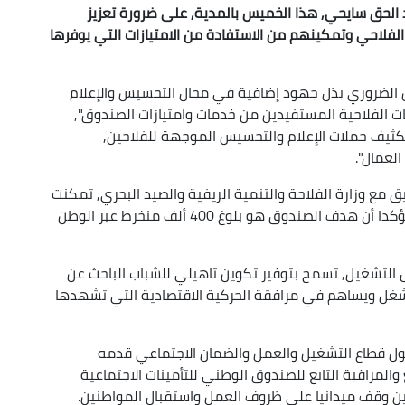
 الحق سايحي, هذا الخميس بالمدية, على ضرورة تعزيز
لفلاحي وتمكينهم من الاستفادة من الامتيازات التي يوفرها
 من الضروري بذل جهود إضافية في مجال التحسيس والإعلام
 الفلاحية المستفيدين من خدمات وامتيازات الصندوق",
كثيف حملات الإعلام والتحسيس الموجهة للفلاحين,
لعمال".
ق مع وزارة الفلاحة والتنمية الريفية والصيد البحري, تمكنت
من رفع عدد الفلاحين المنخرطين في "كاسنوس", مؤكدا أن هدف الصندوق هو بلوغ 400 ألف منخرط عبر الوطن
ال التشغيل, تسمح بتوفير تكوين تاهيلي للشباب الباحث عن
ل ويساهم في مرافقة الحركية الاقتصادية التي تشهدها
حول قطاع التشغيل والعمل والضمان الاجتماعي قدمه
المراقبة التابع للصندوق الوطني للتأمينات الاجتماعية
أين وقف ميدانيا على ظروف العمل واستقبال المواطنين.