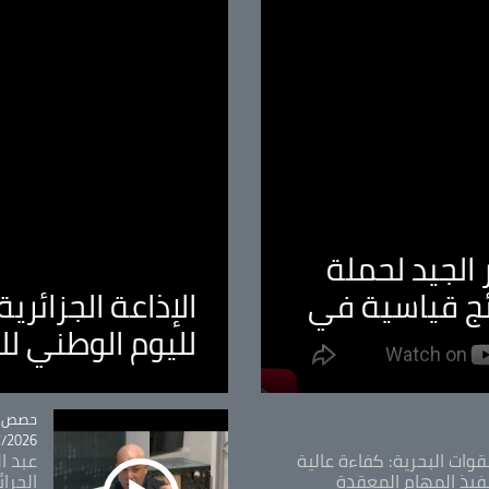
الجيد لحملة
ئج قياسية في
الإذاعة الجزائر
لليوم الوطني ل
tégorie
حصص و
26 - 09:49
قوات البحرية: كفاءة عالية
عبد ال
فيذ المهام المعقدة
الحرا