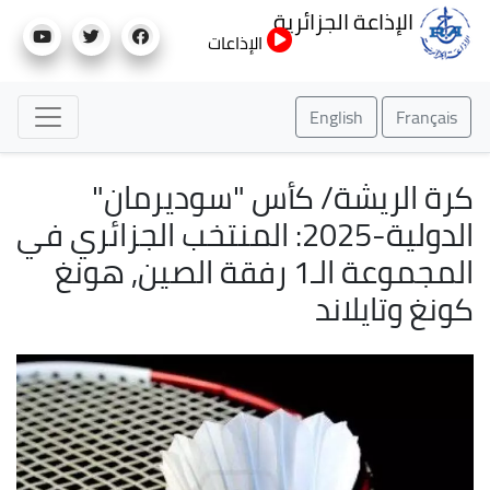
تجاوز
الإذاعة الجزائرية
إلى
الإذاعات
المحتوى
الرئيسي
English
Français
كرة الريشة/ كأس "سوديرمان"
الدولية-2025: المنتخب الجزائري في
المجموعة الـ1 رفقة الصين, هونغ
كونغ وتايلاند