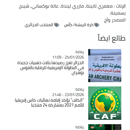
الإناث : معمري تانينة, مازري ليندة, عالة بوكساني, شيبح
يسمينة.
المصدر
وأج
كرة الريشة/ كأس
المنتخب الجزائري
طالع ايضاً
رياضة
Catégorie
25/07/2026 - 17:09
الجزائر تعزز رصيدها بثلاث ذهبيات جديدة
في البطولة الإفريقية للرماية بالقوس
بوهران
رياضة
Catégorie
23/07/2026 - 21:46
"الكاف" يؤكد إقامة نهائيات كاس إفريقيا
للأمم 2027 بمشاركة 24 منتخبا
رياضة
Catégorie