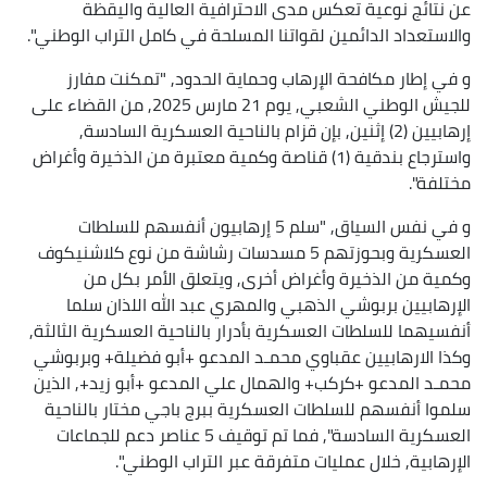
عن نتائج نوعية تعكس مدى الاحترافية العالية واليقظة
والاستعداد الدائمين لقواتنا المسلحة في كامل التراب الوطني".
و في إطار مكافحة الإرهاب وحماية الحدود, "تمكنت مفارز
للجيش الوطني الشعبي, يوم 21 مارس 2025, من القضاء على
إرهابيين (2) إثنين, بإن قزام بالناحية العسكرية السادسة,
واسترجاع بندقية (1) قناصة وكمية معتبرة من الذخيرة وأغراض
مختلفة".
و في نفس السياق, "سلم 5 إرهابيون أنفسهم للسلطات
العسكرية وبحوزتهم 5 مسدسات رشاشة من نوع كلاشنيكوف
وكمية من الذخيرة وأغراض أخرى, ويتعلق الأمر بكل من
الإرهابيين بربوشي الذهبي والمهري عبد الله اللذان سلما
أنفسيهما للسلطات العسكرية بأدرار بالناحية العسكرية الثالثة,
وكذا الارهابيين عقباوي محمـد المدعو +أبو فضيلة+ وبربوشي
محمـد المدعو +كركب+ والهمال علي المدعو +أبو زيد+, الذين
سلموا أنفسهم للسلطات العسكرية ببرج باجي مختار بالناحية
العسكرية السادسة", فما تم توقيف 5 عناصر دعم للجماعات
الإرهابية, خلال عمليات متفرقة عبر التراب الوطني".