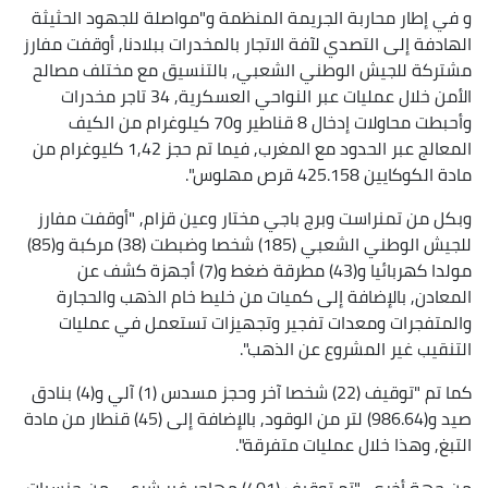
و في إطار محاربة الجريمة المنظمة و"مواصلة للجهود الحثيثة
الهادفة إلى التصدي لآفة الاتجار بالمخدرات ببلادنا, أوقفت مفارز
مشتركة للجيش الوطني الشعبي, بالتنسيق مع مختلف مصالح
الأمن خلال عمليات عبر النواحي العسكرية, 34 تاجر مخدرات
وأحبطت محاولات إدخال 8 قناطير و70 كيلوغرام من الكيف
المعالج عبر الحدود مع المغرب, فيما تم حجز 1,42 كليوغرام من
مادة الكوكايين 425.158 قرص مهلوس".
وبكل من تمنراست وبرج باجي مختار وعين قزام, "أوقفت مفارز
للجيش الوطني الشعبي (185) شخصا وضبطت (38) مركبة و(85)
مولدا كهربائيا و(43) مطرقة ضغط و(7) أجهزة كشف عن
المعادن, بالإضافة إلى كميات من خليط خام الذهب والحجارة
والمتفجرات ومعدات تفجير وتجهيزات تستعمل في عمليات
التنقيب غير المشروع عن الذهب".
كما تم "توقيف (22) شخصا آخر وحجز مسدس (1) آلي و(4) بنادق
صيد و(986.64) لتر من الوقود, بالإضافة إلى (45) قنطار من مادة
التبغ, وهذا خلال عمليات متفرقة".
من جهة أخرى, "تم توقيف (401) مهاجر غير شرعي من جنسيات