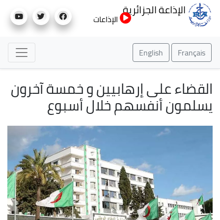
تجاوز
الإذاعة الجزائرية
إلى
الإذاعات
المحتوى
الرئيسي
English
Français
القضاء على إرهابيين و خمسة آخرون
يسلمون أنفسهم خلال أسبوع