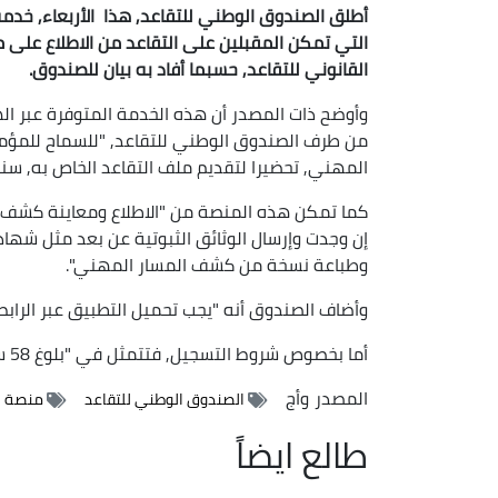
أطلق الصندوق الوطني للتقاعد, هذا الأربعاء, خدم
التي تمكن المقبلين على التقاعد من الاطلاع عل
القانوني للتقاعد, حسبما أفاد به بيان للصندوق.
من طرف الصندوق الوطني للتقاعد, "للسماح للمؤمن
المهني, تحضيرا لتقديم ملف التقاعد الخاص به, سنت
كما تمكن هذه المنصة من "الاطلاع ومعاينة كشف ال
إن وجدت وإرسال الوثائق الثبوتية عن بعد مثل شهاد
وطباعة نسخة من كشف المسار المهني".
وأضاف الصندوق أنه "يجب تحميل التطبيق عبر الرابط
أما بخصوص شروط التسجيل, فتتمثل في "بلوغ 58 سنة بالنسبة للرجال وبلوغ 50 سنة بالنسبة للنساء".
المصدر
وأج
الصندوق الوطني للتقاعد
منصة ال
طالع ايضاً