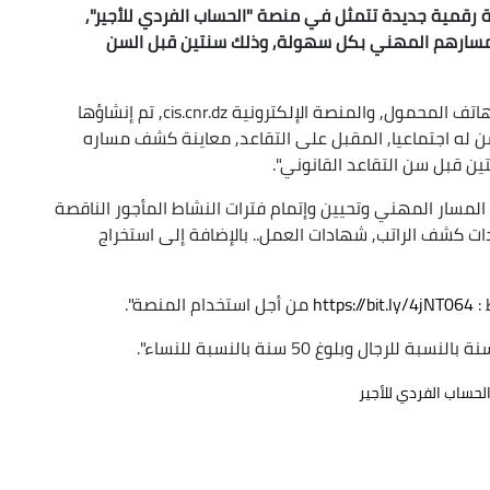
ة رقمية جديدة تتمثل في منصة "الحساب الفردي للأجير",
ى مسارهم المهني بكل سهولة, وذلك سنتين قبل السن
وأوضح ذات المصدر أن هذه الخدمة المتوفرة عبر الهاتف المحمول, والمنصة الإلكترونية cis.cnr.dz, تم إنشاؤها
 له اجتماعيا, المقبل على التقاعد, معاينة كشف مساره
ين قبل سن التقاعد القانوني".
مسار المهني وتحيين وإتمام فترات النشاط المأجور الناقصة
ات كشف الراتب, شهادات العمل.. بالإضافة إلى استخراج
 :
https://bit.ly/4jNT064
من أجل استخدام المنصة".
حساب الفردي للأجير