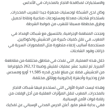
والاستخبارات لمكافحة الاتجار بالمخدرات في الأندلس.
وكان لدى الشبكة لوجستيات مجهزة جيدا لتهريب المخدرات,
باستخدام شاحنات معدلة ومستودعات صناعية ونقاط تحميل
وطرق مخططة مسبقا للتهرب من ضوابط الشرطة.
ونجحت المنظمة الإجرامية, بالتنسيق مع شبكات الإمداد في
المغرب, في نقل كميات كبيرة من الحشيش والكوكايين,
مستخدمة أساليب إخفاء متطورة مثل المقصورات السرية في
خزانات وقود الشاحنات.
خلال هذه العملية, التي نفذت في مناطق مختلفة من مقاطعة
ألميريا, تم تنفيذ عشر عمليات تفتيش وضبط 262,72 كيلوغراما
من الحشيش, فضلا عن مبلغ نقدي قدره 11,585 أورو ومسدس
فارغ وذخيرة وأجهزة إلكترونية ووثائق مختلفة.
وهذه ليست المرة الأولى التي تستخدم فيها شبكات الاتجار
بالمخدرات, المغرب لنقل المؤثرات العقلية من أجل الإفلات من
رقابة قوات الأمن الإسبانية.
ففي بداية شهر مايو, أعلن الحرس المدني الإسباني عن تفكيك