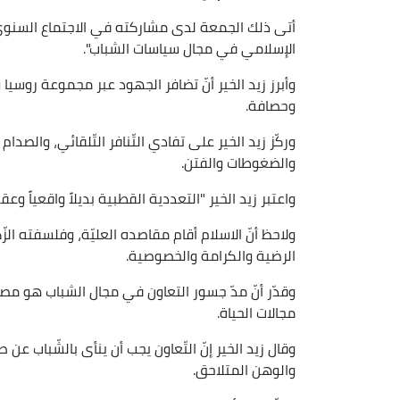
أتى ذلك الجمعة لدى مشاركته في الاجتماع السنوي 
الإسلامي في مجال سياسات الشباب".
وأبرز زيد الخير أنّ تضافر الجهود عبر مجموعة روسيا
وحصافة.
وركّز زيد الخير على تفادي التّنافر التّلقائي، والصدا
والضغوطات والفتن.
واعتبر زيد الخير "التعددية القطبية بديلاً واقعياً وعق
ولاحظ أنّ الاسلام أقام مقاصده العليّة، وفلسفته الزّ
الرضية والكرامة والخصوصية.
وقدّر أنّ مدّ جسور التعاون في مجال الشباب هو مصدر
مجالات الحياة.
وقال زيد الخير إنّ التّعاون يجب أن ينأى بالشّباب عن صر
والوهن المتلاحق.