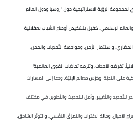
لمجموعة الرؤية الاستراتيجية حول "روسيا ودول العالم
 والعالم الإسلامي، كفيل بتشخيص أوضاع الشّباب بعقلانية
م الحضاري، واستثمار الزّمن، ومواجهة التّحديات والمحن،
لانياً، تفرضه الأحداث، وتلزمه تجاذبات القوى العالمية".
كية على النديّة، وكرّس معالم الإنيّة، ودعا إلى المسارات
 للتّجديد والتّغيير، وأمل للتحديث والتّطوير، في مختلف
اع الأجيال، وحالة الاغتراب والتمزقّ النفّسي، والتوتّر السّاحق،