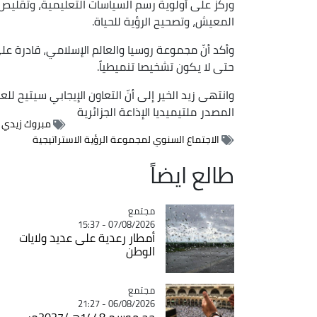
وركّز على أولوية رسم السياسات التعليمية، وتقليص
المعيش، وتصحيح الرؤية للحياة.
وأكد أنّ مجموعة روسيا والعالم الإسلامي، قادرة 
حتى لا يكون تشخيصا تنميطياً.
وانتهى زيد الخير إلى أنّ التعاون الإيجابي سيتيح لل
المصدر
ملتيميديا الإذاعة الجزائرية
مبروك زيدي ا
الاجتماع السنوي لمجموعة الرؤية الاستراتيجية
طالع ايضاً
مجتمع
Catégorie
07/08/2026 - 15:37
أمطار رعدية على عديد ولايات
الوطن
مجتمع
Catégorie
06/08/2026 - 21:27
حج موسم 1448هـ/2027م: