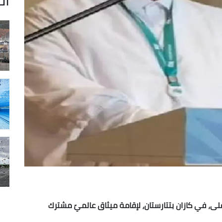
على، في كازان بتتارستان، لإقامة ميثاق عالميّ مشترك