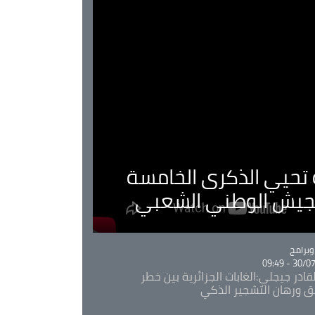
ية تحيي الذكرى الخامسة
لجيش الوطني الشعبي
Ca
برامج
30/07/20
قادر جيجلي:الغابات الجزائرية بين خطر
ئق ورهان التشجير الذكي