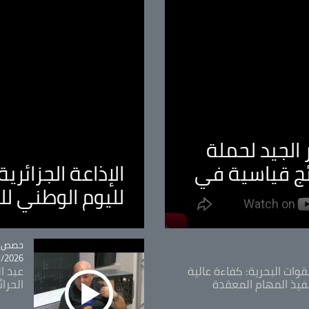
الجيد لحملة
ئج قياسية في
الإذاعة الجزائر
لليوم الوطني ل
tégorie
حصص و
26 - 09:49
قوات البحرية: كفاءة عالية
عبد ال
فيذ المهام المعقدة
الحرا