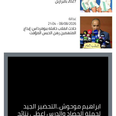
2027 بالبرازيل
عدالة
Catégorie
08/08/2026 - 21:04
حادث انقلاب حافلة ببومرداس: إيداع
المتهمين رهن الحبس المؤقت
ابراهيم موحوش..التحضير الجيد
لحملة الحصاد والدرس اعطى نتائج