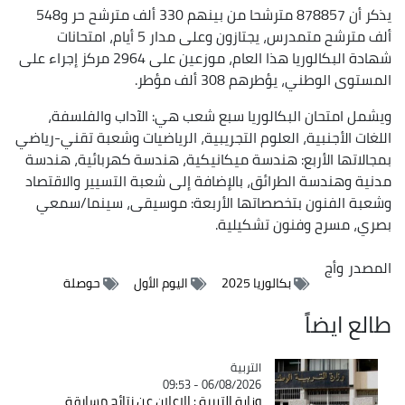
يذكر أن 878857 مترشحا من بينهم 330 ألف مترشح حر و548
ألف مترشح متمدرس، يجتازون وعلى مدار 5 أيام، امتحانات
شهادة البكالوريا هذا العام، موزعين على 2964 مركز إجراء على
المستوى الوطني، يؤطرهم 308 ألف مؤطر.
ويشمل امتحان البكالوريا سبع شعب هي: الآداب والفلسفة،
اللغات الأجنبية، العلوم التجريبية، الرياضيات وشعبة تقني-رياضي
بمجالاتها الأربع: هندسة ميكانيكية، هندسة كهربائية، هندسة
مدنية وهندسة الطرائق، بالإضافة إلى شعبة التسيير والاقتصاد
وشعبة الفنون بتخصصاتها الأربعة: موسيقى، سينما/سمعي
بصري، مسرح وفنون تشكيلية.
المصدر
وأج
بكالوريا 2025
اليوم الأول
حوصلة
طالع ايضاً
التربية
Catégorie
06/08/2026 - 09:53
وزارة التربية : الإعلان عن نتائج مسابقة