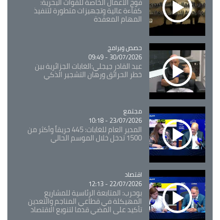
فوج الأعمال الخاصة للقوات البحرية:
كفاءة عالية وتجهيزات متطورة لتنفيذ
المهام المعقدة
Catégorie
حصص وبرامج
30/07/2026 - 09:49
عبد القادر جيجلي:الغابات الجزائرية بين
خطر الحرائق ورهان التشجير الذكي
مجتمع
Catégorie
23/07/2026 - 10:18
المدير العام للغابات: 445 حريقاً وأكثر من
1500 تدخل خلال الموسم الحالي
اقتصاد
Catégorie
22/07/2026 - 12:13
بوحرب: المتابعة الرئاسية للمشاريع
المهيكلة في قطاعي المناجم والتعدين
تأكيد على المضي قدما لتنويع الاقتصاد