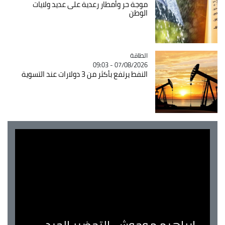
موجة حر وأمطار رعدية على عديد ولايات
الوطن
الطاقة
Catégorie
07/08/2026 - 09:03
النفط يرتفع بأكثر من 3 دولارات عند التسوية