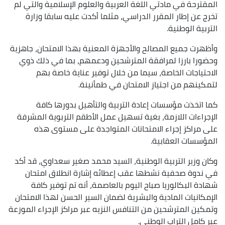
المقترحة في مادتي اللغة العربية والعلوم الإسلامية والتي لم
تخرج عن إطار المقرر الدراسي، مثلما أكدت عليه سابقا وزارة
التربية الوطنية.
وأظهرت جميع المصالح والأجهزة المعنية بهذا الامتحان، جاهزية
وحضورا بارزا لمرافقة المترشحين ودعمهم، بما في ذلك ذوي
الاحتياجات الخاصة، سيما من خلال توفير عناية خاصة بهم
لتمكينهم من اجتياز الامتحان في طمأنينة.
كما اتخذت مؤسسات إعادة التربية والتأهيل بدورها كافة
الإجراءات اللازمة، بغية تسهيل عمل الأطقم التربوية المشرفة
على مراكز إجراء الامتحانات المتواجدة على مستوى هذه
المؤسسات العقابية.
وكان وزير التربية الوطنية، السيد محمد صغير سعداوي، قد أكد
في ندوة صحفية نشطها عقب إعطائه إشارة انطلاق امتحان
شهادة البكالوريا صباح اليوم بالعاصمة، أنه تم توفير كافة
الإمكانيات المادية والبشرية لضمان السير الحسن لهذا الامتحان
وتمكين المترشحين من التنافس النزيه عبر مراكز الإجراء الموزعة
عبر كامل التراب الوطني.