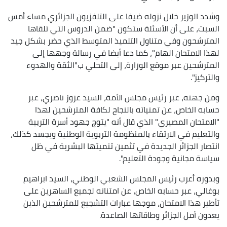
وشدد الوزير خلال نزوله ضيفا على التلفزيون الجزائري مساء أمس
السبت، على أن الأسئلة ستكون "ضمن الدروس التي تلقاها
المترشحون وفي متناول التلميذ المتوسط الذي حضر بشكل جيد
لهذا الامتحان الهام"، كما دعا أيضا في رسالة وجهها إلى
المترشحين عبر موقع الوزارة، إلى التحلي ب"الثقة والهدوء
والتركيز".
ومن جهته، عبر رئيس مجلس الأمة، السيد عزوز ناصري، عبر
حسابه الخاص، عن تمنياته بالنجاح لكافة المترشحين لهذا
"الامتحان المصيري" الذي قال أنه "يتوج جهود أسرة التربية
والتعليم في الارتقاء بالمنظومة التربوية الوطنية ويجسد كذلك،
انتصار الجزائر الجديدة في تثمين تنميتها البشرية في ظل
سياسة مجانية وجودة التعليم".
وبدوره أعرب رئيس المجلس الشعبي الوطني، السيد ابراهيم
بوغالي، عبر حسابه الخاص، عن امتنانه لجميع الساهرين على
تأطير هذا الامتحان، موجها عبارات التشجيع للمترشحين الذين
يعدون أمل الجزائر وطاقاتها الصاعدة.