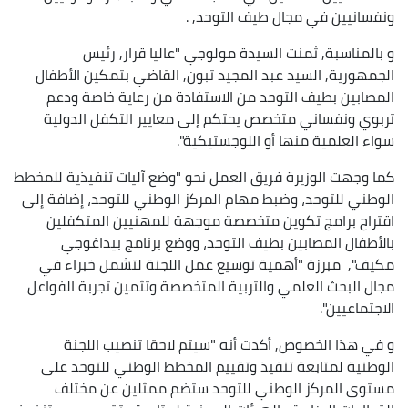
ونفسانيين في مجال طيف التوحد, .
و بالمناسبة, ثمنت السيدة مولوجي "عاليا قرار, رئيس
الجمهورية, السيد عبد المجيد تبون, القاضي بتمكين الأطفال
المصابين بطيف التوحد من الاستفادة من رعاية خاصة ودعم
تربوي ونفساني متخصص يحتكم إلى معايير التكفل الدولية
سواء العلمية منها أو اللوجستيكية".
كما وجهت الوزيرة فريق العمل نحو "وضع آليات تنفيذية للمخطط
الوطني للتوحد، وضبط مهام المركز الوطني للتوحد، إضافة إلى
اقتراح برامج تكوين متخصصة موجهة للمهنيين المتكفلين
بالأطفال المصابين بطيف التوحد، ووضع برنامج بيداغوجي
مكيف", مبرزة "أهمية توسيع عمل اللجنة لتشمل خبراء في
مجال البحث العلمي والتربية المتخصصة وتثمين تجربة الفواعل
الاجتماعيين".
و في هذا الخصوص, أكدت أنه "سيتم لاحقا تنصيب اللجنة
الوطنية لمتابعة تنفيذ وتقييم المخطط الوطني للتوحد على
مستوى المركز الوطني للتوحد ستضم ممثلين عن مختلف