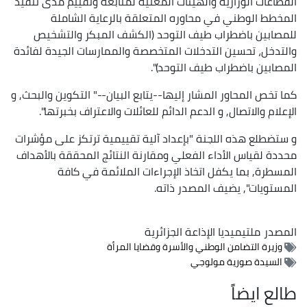
القطاعات الوزارية والهيئات المعنية لمتابعة وتقييم مدى تنفيذ
المخطط الوطني في محاوره المتعلقة بالرعاية الشاملة
للمصابين باضطراب طيف التوحد (الكشف المبكر والتشخيص
والتدخل، تحسين التدخلات المتخصصة والممارسات الجيدة لفائدة
المصابين باضطراب طيف التوحد)".
كما تخص المحاور المشار إليها--يتابع البيان--" التكوين والبحث, و
الإعلام والاتصال, و الدعم الدائم للعائلات والاعتراف بخبرتها".
و ستضطلع هذه اللجنة "بإعداد آلية تقييمية ترتكز على مؤشرات
محددة لقياس الأداء الفعلي ومقارنة النتائج المحققة بالأهداف
المسطرة, بما يكفل اتخاذ الإجراءات الملائمة في كافة
المستويات", يضيف المصدر ذاته.
المصدر
ملتيميديا الإذاعة الجزائرية
وزيرة التضامن الوطني والأسرة وقضايا المرأة
السيدة صورية مولوجي
طالع ايضاً