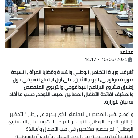
مجتمع
16/06/2025 - 14:12
أشرفت وزيرة التضامن الوطني والأسرة وقضايا المرأة , السيدة
صورية مولوجي, اليوم الاثنين, على أول اجتماع تنسيقي حول
إطلاق مشروع البرنامج البيداغوجي والتربوي المتخصص
والمكيف لفائدة الأطفال المصابين بطيف التوحد, حسب ما أفاد
به بيان للوزارة.
و أوضح نفس المصدر أن الاجتماع الذي يندرج في إطار "التحضير
لإطلاق المركز الوطني للتوحد والمراكز الجهوية على المستوى
الوطني", تم بحضور مختصين في طب الأطفال وأساتذة
استشفائيين مختصين في الطب العقلي وأطباء أرطوفونيين