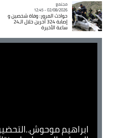
مجتمع
Catégorie
02/08/2026 - 12:45
حوادث المرور: وفاة شخصين و
إصابة 324 آخرين خلال الـ24
ساعة الأخيرة
ابراهيم موحوش..التحضير 