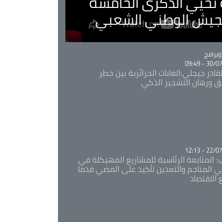
ية تحيي الذكرى الخامسة
لجيش الوطني الشعبي
Ca
برامج
30/07/20
قادر جيجلي:الغابات الجزائرية بين خطر
ئق ورهان التشجير الذكي
Ca
22/07/20
: المتابعة الرئاسية للمشاريع المهيكلة في
 المناجم والتعدين تأكيد على المضي قدما
 الاقتصاد