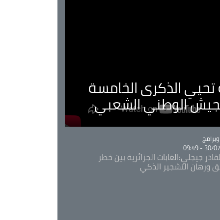
ية تحيي الذكرى الخامسة
لجيش الوطني الشعبي
Ca
برامج
30/07/20
قادر جيجلي:الغابات الجزائرية بين خطر
ئق ورهان التشجير الذكي