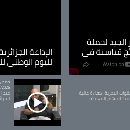
الجيد لحملة
ئج قياسية في
الإذاعة الجزائر
لليوم الوطني ل
tégorie
حصص و
26 - 09:49
قوات البحرية: كفاءة عالية
عبد ال
فيذ المهام المعقدة
الحرا