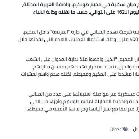
م مبان سكنية في مخيم طولكرم، بالضفة الغربية المحتلة،
في إطار عدوانها المتواصل على المخيم والمدينة لليوم الـ162 على التوالي، حسب ما نقلته وكالة الانباء
ثقيلة شرعت بهدم المباني في حارة "المربعة" داخل المخيم،
ضمن مخطط جديد يقضي بهدم 104 مبان تضم نحو 400 منزل، وذلك استكمالا لعمليات الهدم التي نفذتها خلال
المخيم، "الذين واجهوا منذ بداية العدوان على الشعب
ة والحزن، نتيجة استمرار تهديدهم بفقدان منازلهم
ارا مشددا على المخيم ومحيطه، تخلله هدم واسع لعشرات
نات عسكرية عبر مواصلة استيلائها على عدد من المباني
ينة وتحديدا المقابلة لمخيم طولكرم وأجزاء من الحي
، مترافقا مع نشر آلياتها وجرافاتها الثقيلة في محيطها.
لال
عدوان