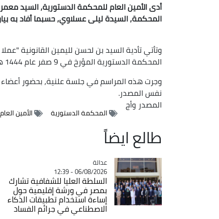
أدى الأمين العام للمحكمة الدستورية, السيد معمر ب
المحكمة, السيدة ليلى عسلاوي, حسبما أفاد به بيان
المحكمة الدستورية المؤرخ في 9 صفر عام 1444 هـ, الموافق لـ 5 سبتمبر 2022", مثلما أوضحه البيان.
وجرت هذه المراسم في جلسة علنية, بحضور أعضاء ا
نفس المصدر.
المصدر
وأج
المحكمة الدستورية
الأمين العام
طالع ايضاً
عدالة
Catégorie
06/08/2026 - 12:39
السلطة العليا للشفافية تشارك
بمصر في ورشة إقليمية حول
إساءة استخدام تطبيقات الذكاء
الاصطناعي في جرائم الفساد