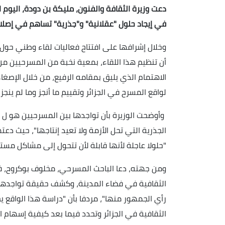
دعت وزيرة الثقافة والفنون، مليكة بن دودة، اليوم ال
في إيجاد حلول "عقلانية" و"جذرية" تساهم في إصلاح
وخلال إشرافها على افتتاح فعاليات لقاء وطني حول
أن تنظيم هذا اللقاء، بمعية نخبة من المسرحيين م
الاهتمام الذي يليق بمقامه الرفيع، من خلال الإ
لواقع المسرح في الجزائر وتقييم ما أنجز وما لم ينجز
وأوضحت الوزيرة بأن تواجدها بين المسرحيين هو ل 
الجذرية التي تحل الأزمة ولا تعيد إنتاجها"، حيث دعت
"حلولا عاجلة لأنها قابلة لأن تتحول إلى مشاكل مستق
ومن جهته، دعا الباحث المسرحي، مخلوف بوكروح، ف
الثقافية في فضاء المدينة، وكشف حقيقة تواجدها
رأي الجمهور منها"، مردفا بأن "دراسة هذا الواقع 
الثقافية في الجزائر وتحدد فيما بعد كيفية إسهام 