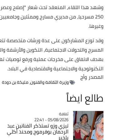
وشهد هذا اللقاء، المنعقد تحت شعار "إصلاح وعصرنة
250 مسرحيا، من مديري مسارح وممثلين وجامعيين
وغيرها.
وقد توزع المشاركون على عدة ورشات متخصصة تتعلق
المسرح والتحولات الاجتماعية، التكوين والأرشفة وال
بهدف الاتفاق على مخرجات عملية ورفع توصيات ته
التكنولوجية والاجتماعية والاقتصادية في البلاد.
المصدر
وأج
وزيرة الثقافة والفنون، مليكة بن دودة
طالع ايضاً
ثقافة
Catégorie
05/08/2026 - 22:41
تيزي وزو تستذكر الفنانين عبد
الرحمان بوقرموح ومحند أكلي
بلخير