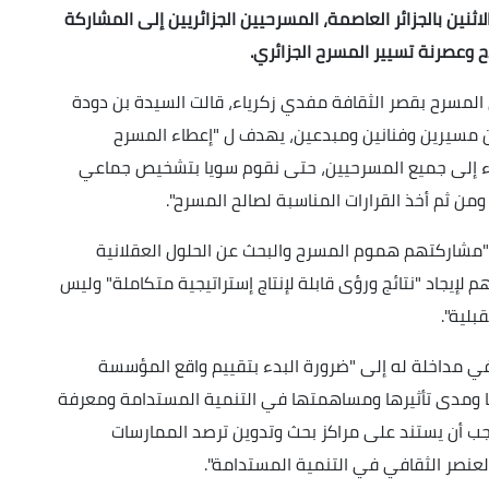
اثنين بالجزائر العاصمة، المسرحيين الجزائريين إلى المشاركة
 وعصرنة تسيير المسرح الجزائري.
 المسرح بقصر الثقافة مفدي زكرياء، قالت السيدة بن دودة
ن مسيرين وفنانين ومبدعين، يهدف ل "إعطاء المسرح
صغاء إلى جميع المسرحيين، حتى نقوم سويا بتشخيص جماعي
 ومن ثم أخذ القرارات المناسبة لصالح المسرح".
"مشاركتهم هموم المسرح والبحث عن الحلول العقلانية
هم لإيجاد "نتائج ورؤى قابلة لإنتاج إستراتيجية متكاملة" وليس
بلية".
ي مداخلة له إلى "ضرورة البدء بتقييم واقع المؤسسة
 ومدى تأثيرها ومساهمتها في التنمية المستدامة ومعرفة
يجب أن يستند على مراكز بحث وتدوين ترصد الممارسات
العنصر الثقافي في التنمية المستدامة".