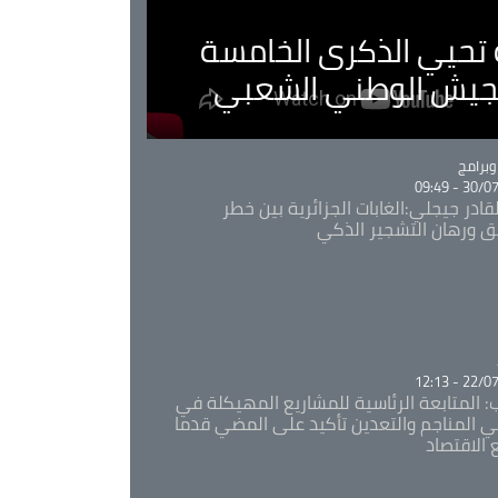
ية تحيي الذكرى الخامسة
لجيش الوطني الشعبي
Ca
برامج
30/07/20
قادر جيجلي:الغابات الجزائرية بين خطر
ئق ورهان التشجير الذكي
Ca
22/07/20
: المتابعة الرئاسية للمشاريع المهيكلة في
 المناجم والتعدين تأكيد على المضي قدما
 الاقتصاد