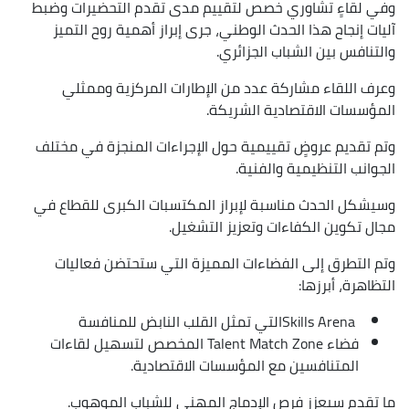
وفي لقاءٍ تشاوري خصص لتقييم مدى تقدم التحضيرات وضبط
آليات إنجاح هذا الحدث الوطني، جرى إبراز أهمية روح التميز
والتنافس بين الشباب الجزائري.
وعرف اللقاء مشاركة عدد من الإطارات المركزية وممثلي
المؤسسات الاقتصادية الشريكة.
وتم تقديم عروضٍ تقييمية حول الإجراءات المنجزة في مختلف
الجوانب التنظيمية والفنية.
وسيشكل الحدث مناسبة لإبراز المكتسبات الكبرى للقطاع في
مجال تكوين الكفاءات وتعزيز التشغيل.
وتم التطرق إلى الفضاءات المميزة التي ستحتضن فعاليات
التظاهرة، أبرزها:
Skills Arenaالتي تمثل القلب النابض للمنافسة
فضاء Talent Match Zone المخصص لتسهيل لقاءات
المتنافسين مع المؤسسات الاقتصادية.
ما تقدم سيعزز فرص الإدماج المهني للشباب الموهوب.