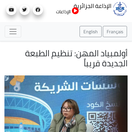
تجاوز
الإذاعة الجزائرية
إلى
الإذاعات
المحتوى
الرئيسي
English
Français
أولمبياد المهن: تنظيم الطبعة
الجديدة قريباً