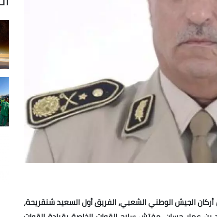
س أركان الجيش الوطني الشعبي، الفريق أول السعيد شنقريحة،
د بن عمار حسان، مفتش سلاح القوات الخاصة بقيادة القوات