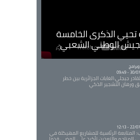
ية تحيي الذكرى الخامسة
لجيش الوطني الشعبي
Ca
برامج
30/07/20
قادر جيجلي:الغابات الجزائرية بين خطر
ئق ورهان التشجير الذكي
Ca
22/07/20
: المتابعة الرئاسية للمشاريع المهيكلة في
 المناجم والتعدين تأكيد على المضي قدما