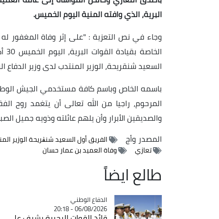
البرية، الذي وافته المنية اليوم الخميس.
وجاء في نص التعزية : "على إثر وفاة المغفور له 
السعيد شنقريحة، الوزير المنتدب لدى وزير الدفاع 
باسمه الخاص وباسم كافة مستخدمي الجيش الوطني 
المرحوم، راجيا من الله تعالى أن يتغمد روح ال
والصديقين الأبرار وأن يلهم عائلته وذويه جميل الصبر 
المصدر
وأج
الفريق أول السعيد شنڨريحة الوزير الم
تعازي
وفاة العميد بن عمار حسان
طالع ايضاً
Catégorie
الدفاع الوطني
06/08/2026 - 20:18
قائد القوات البحرية يشرف على