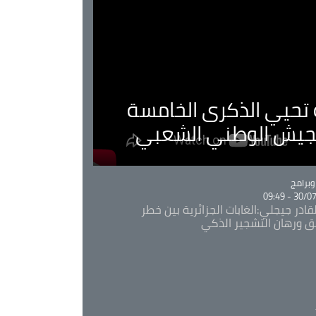
ية تحيي الذكرى الخامسة
لجيش الوطني الشعبي
Ca
برامج
30/07/20
قادر جيجلي:الغابات الجزائرية بين خطر
ئق ورهان التشجير الذكي
Ca