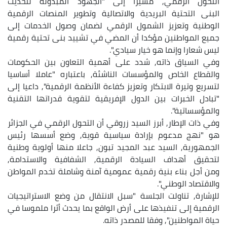
التحول الرقمي, مشيرا إلى "الجهود المبذولة لتحديث
البنى التحتية البريدية والاتصالية وتطوير المنصات الرقمية
الوطنية وتعزيز الشمول الرقمي لضمان وصول الخدمات إلى
جميع المواطنين مؤكدا أن المضي في تشييد بنى تحتية رقمية
ليس شعارا وإنما هو خيار سيادي".
وفي السياق ذاته, شدد على أهمية التعاون بين الحكومات
والقطاع الخاص والمؤسسات الناشئة, باعتباره "عاملا أساسيا
لتسريع وتيرة الابتكار وتعزيز كفاءة الأنظمة الرقمية", داعيا إلى
"تبادل الخبرات بين الدول الإفريقية لتقوية قدراتها التقنية
والمؤسساتية".
وفي ذات الإطار, أبرز السيد زروقي أن التحول الرقمي في الجزائر
هو "نهج مدعوم بإرادة سياسية قوية, وضع أسسها رئيس
الجمهورية, السيد عبد المجيد تبون, جاعلا منها أولوية وطنية
لتحقيق أهداف السيادة الرقمية, الشفافية والاستدامة,
ومن أجل بناء بنية رقمية عمومية آمنة وشاملة تخدم المواطن
والاقتصاد الوطني".
للإشارة, تناولت الجلسة "سبل الانتقال من وضع الاستراتيجيات
الرقمية إلى تنفيذها على أرض الواقع بما يحدث أثرا ملموسا في
حياة المواطنين", وفقا للمصدر ذاته.