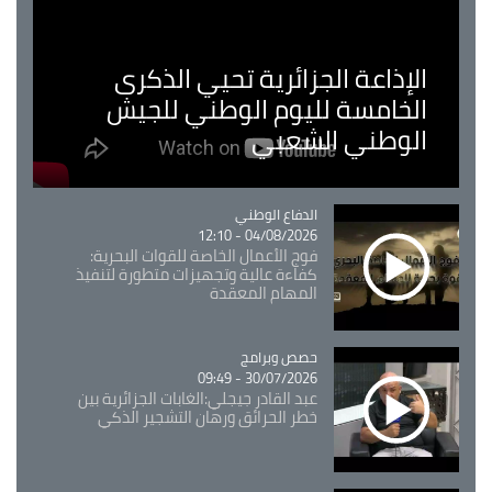
الإذاعة الجزائرية تحيي الذكرى
الخامسة لليوم الوطني للجيش
الوطني الشعبي
Catégorie
الدفاع الوطني
04/08/2026 - 12:10
فوج الأعمال الخاصة للقوات البحرية:
كفاءة عالية وتجهيزات متطورة لتنفيذ
المهام المعقدة
Catégorie
حصص وبرامج
30/07/2026 - 09:49
عبد القادر جيجلي:الغابات الجزائرية بين
خطر الحرائق ورهان التشجير الذكي