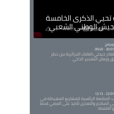
ية تحيي الذكرى الخامسة
لجيش الوطني الشعبي
Ca
برامج
30/07/20
قادر جيجلي:الغابات الجزائرية بين خطر
ئق ورهان التشجير الذكي
Ca
22/07/20
: المتابعة الرئاسية للمشاريع المهيكلة في
 المناجم والتعدين تأكيد على المضي قدما
 الاقتصاد