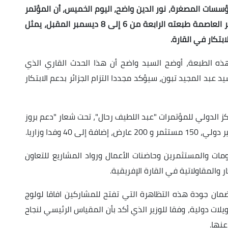
ؤسسات المصغرة، نور الدين واضح، اليوم الخميس، أن المؤتمر
الإفريقي للمؤسسات الناشئة، الذي ستحتضن الجزائر العاصمة طبعته الرابعة من 6 إلى 8 ديسمبر المقبل، يمثل
بتكار في القارة.
ه الطبعة، أوضح السيد واضح أن هذا الحدث القاري الذي
عبد المجيد تبون، سيؤكد مجددا التزام الجزائر بدعم الابتكار
ز الدولي للمؤتمرات "عبد اللطيف رحال"، تحت شعار "دعم بروز
ات والمستثمرين وحاضنات الأعمال ورواد المشاريع للتعاون
والمقاولاتية في القارة الإفريقية.
لضمان جودة هذه التظاهرة التي تفتح للمشاركين افاقا لولوج
لات دولية، وفقا للوزير الذي أكد بأن المقياس الرئيسي لنجاح
نها.