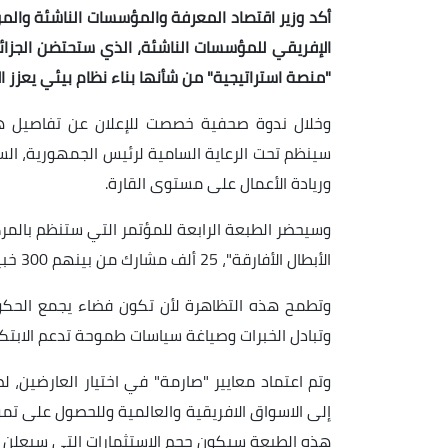
أكد وزير اقتصاد المعرفة والمؤسسات الناشئة والم
"منصة استراتيجية" من شأنها بناء نظام بيئي يعزز الا
وخلال ندوة صحفية خصصت للإعلان عن تفاصيل هذ
سينظم تحت الرعاية السامية لرئيس الجمهورية، السيد 
وريادة الأعمال على مستوى القارة.
وسيحضر الطبعة الرابعة للمؤتمر التي ستنظم بالمرك
الأبطال الأفارقة"، 25 ألف مشارك من بينهم 300 خبير دولي، 150 مستثمر و 200 عارض، إضافة إلى 40 وفدا وزاريا.
وتطمح هذه التظاهرة لأن تكون فضاء يجمع الحكوم
وتبادل الخبرات وصياغة سياسات طموحة تدعم الابتكار 
وتم اعتماد معايير "صارمة" في اختيار العارضين، 
إلى الاسواق الافريقية والعالمية وللحصول على تموي
هذه الطبعة سيكون حجم الاستثمارات التي سيعلن ع