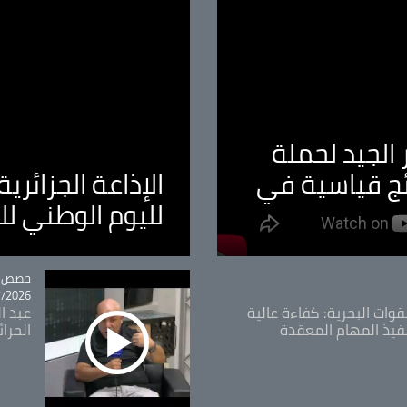
الجيد لحملة
ئج قياسية في
الإذاعة الجزائر
لليوم الوطني ل
tégorie
حصص و
26 - 09:49
قوات البحرية: كفاءة عالية
عبد ال
فيذ المهام المعقدة
الحرا