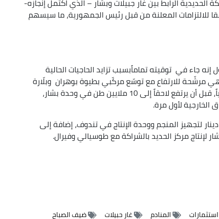
الحديدية الرابط بين غار جبيلات وبشار – الذي اكتمل إنجازه-
ل حيز الخدمة رسميا مع مطلع سنة 2026 وفقا للالتزامات المعلنة من قبل رئيس الجمهورية، ما سيسهم
نه جاء في توقيته تماماًبسبب تزايد الحاجيات الحالية
1 ملايين طن سنوياً، وهي مرشّحة للارتفاع مع توسّع مركّبي بطيوة بوهران وبلّارة
بجيجل حيث سيبدأ المشروع بإنتاج 4 ملايين طن سنوياً، قبل أن يرتفع لاحقاً إلى 10 ملايين طن في وحدة بشار،
 الخارجية لأول مرة.
ى الاستثمار، فقد تم ضخ 135 مليون دينار لتجهيز المنجم ووحدة الإنتاج في تندوف، إضافة إلى
استثمارات
المنادم
غار حبيلات
ضيف الصباح