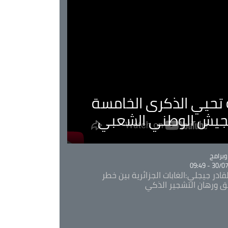
ية تحيي الذكرى الخامسة
لجيش الوطني الشعبي
Ca
برامج
30/07/20
قادر جيجلي:الغابات الجزائرية بين خطر
ئق ورهان التشجير الذكي