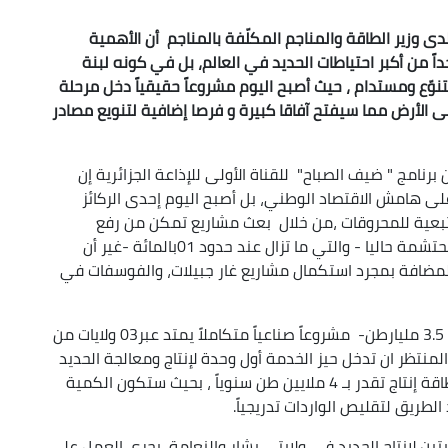
دى وزير الطاقة والمناجم المكلّفة بالمناجم أن الأهمية
اً من أكبر احتياطات الحديد في العالم، بل في كونه لبنة
نوّع ومستدام ، حيث أصبح اليوم مشروعاً حقيقياً دخل مرحلة
لى الأرض مما سيفتح آفاقا كبيرة و فرصا إضافية لتنويع مصادر
نامج " ضيف الصباح" للقناة الأولى للإذاعة الجزائرية إن
على هامش الاقتصاد الوطني، بل أصبح اليوم إحدى الركائز
 التبعية للمحروقات ،من خلال بعث مشاريع تمكن من رفع
مساهمة قطاع المناجم في الناتج الخام الوطني المحتشمة حاليا - والتي ما تزال عند حدود 01بالمائة -غير أن
المضافة بمجرد استكمال مشاريع غار جبيلات، والفوسفات في
وتابع قائلا ،" أصبح "غارجبيلات"باحتياطاته المقدرة ب 3.5 مليارطن- مشروعاً صناعياً متكاملاً يمتد عبر03 ولايات من
منتظر ان تدخل حيز الخدمة أول وحدة لإنتاج ومعالجة الحديد
الخام خلال الثلث الأول من سنة 2026 في تندوف، بطاقة إنتاج تقدر بـ 4 ملايين طن سنوياً ، بحيث ستكون الكمية
طريق لتقليص الواردات تدريجياً.
تين لإنتاج الحديد في ولايتي بشار والنعامة، يجري العمل على