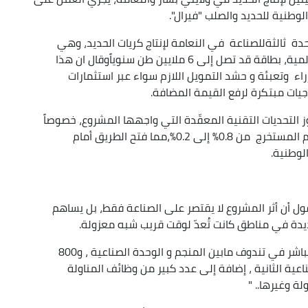
وطنية للحديد والصلب "فيرال".
حدة ثالثةللصناعة في النعامة لإنتاج كريات الحديد، وهي
مواد نصف مصنّعة مطلوبة بشدة في الأسواق العالمية، بطاقة قد تصل إلى 6 ملايين طن سنوياًوقال ان هذا
اء وتعبئة و حشد التمويل اللازم سواء عبر استثمارات
يات مبتكرة لرفع القيمة المضافة.
التحديات التقنية المعقّدة التي واجهها المشروع، خصوصاً
ما يتعلق بتخفيض نسبة الفوسفور في الحديد الخام المستخرج من 0.8% إلى 0.2%،مما فتح الطريق أمام
لوطنية.
ول أن أثر المشروع لا يقتصر على الصناعة فقط، بل يساهم
يدة في مناطق كانت تُعدّ لوقت قريب شبه معزولة.
و أشار قائلا ، "من المتوقع توفير 250 منصب عمل مباشر في تندوف مابين المنجم و الوحدة الصناعية ، و800
ية الثانية ، إضافة إلى عدد كبير من وظائف المناولة
ة وغيرها.. "