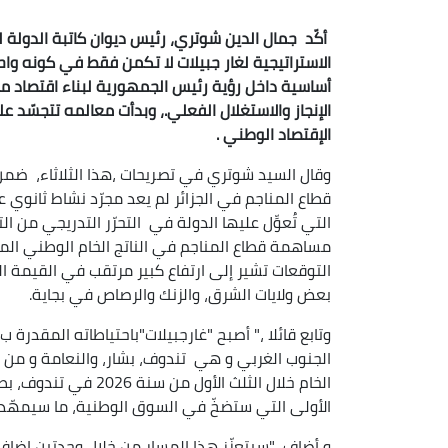
أكّد جمال الدين شوتري، رئيس ديوان كاتبة الدولة ل
الاستراتيجية لغار جبيلات لا تكمن فقط في كونه واحد
أساسية داخل رؤية رئيس الجمهورية لبناء اقتصاد مت
الإنجاز والاستغلال الفعلي.، وبدأت معالمه تتجسّد ع
الإقتصاد الوطني .
وقال السيد شوتري في تصريحات ،هذا الثلاثاء، ضمن بر
قطاع المناجم في الجزائر لم يعد مجرّد نشاط ثانوي 
التي تُعوِّل عليها الدولة في التحرّر التدريجي من
التوقعات تشير إلى ارتفاع كبير مرتقب في القيمة 
بعض ولايات الشرق، والزنك والرصاص في بجاية.
الجنوب الغربي و هي تندوف، بشار، والنعامة و من ال
الأولى التي ستضخّ في السوق الوطنية، ما سيمهّد ال
و أضاف ،"سيتعزّز هذا المسار من خلال وحدتين إضافي